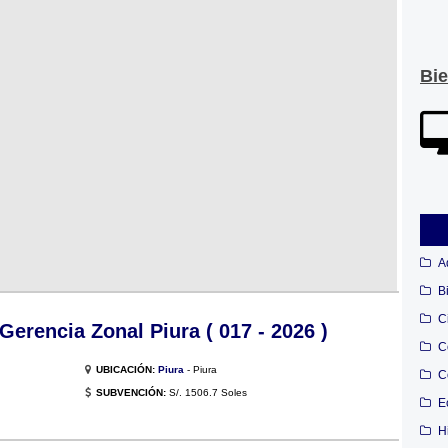
Bi
A
B
C
erencia Zonal Piura ( 017 - 2026 )
C
UBICACIÓN:
Piura
- Piura
C
SUBVENCIÓN:
S/. 1506.7 Soles
E
H