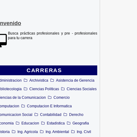
envenido
Busca prácticas profesionales y pre - profesionales
para tu carrera
CARRERAS
dministracion
Archivistica
Asistencia de Gerencia
ibliotecologia
Ciencias Politicas
Ciencias Sociales
iencias de la Comunicacion
Comercio
omputacion
Computacion E Informatica
omunicacion Social
Contabilidad
Derecho
conomia
Educacion
Estadistica
Geografia
istoria
Ing. Agricola
Ing. Ambiental
Ing. Civil