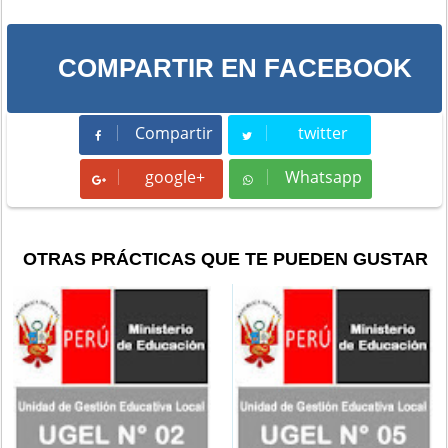
COMPARTIR EN FACEBOOK
Compartir
twitter
Compartir
Tweet
google+
Whatsapp
Whatsapp
OTRAS PRÁCTICAS QUE TE PUEDEN GUSTAR