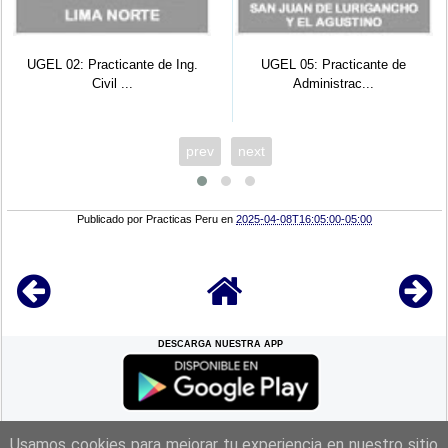
UGEL 02: Practicante de Ing.
UGEL 05: Practicante de
Civil ...
Administrac...
prev
next
Publicado por
Practicas Peru
en
2025-04-08T16:05:00-05:00
DESCARGA NUESTRA APP
REGRESAR A LA
CIMA
Usamos cookies para mejorar tu experiencia en nuestro sitio