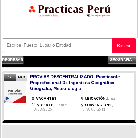
Buscar
REGRESAR
GEOGRAFIA
PROVIAS DESCENTRALIZADO: Practicante
12
MAR
Preprofesional De Ingeniería Geográfica,
Geografía, Meteorología
VACANTES:
1
UBICACIÓN:
Lima
VIGENTE:
Hasta el
SUBVENCIÓN:
S/.
18/03/2025
1,130.00 Soles