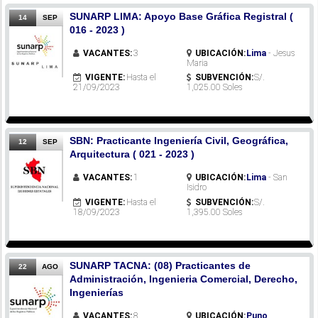
SUNARP LIMA: Apoyo Base Gráfica Registral (
14
SEP
016 - 2023 )
VACANTES:
3
UBICACIÓN:
Lima
- Jesus
Maria
VIGENTE:
Hasta el
SUBVENCIÓN:
S/.
21/09/2023
1,025.00 Soles
SBN: Practicante Ingeniería Civil, Geográfica,
12
SEP
Arquitectura ( 021 - 2023 )
VACANTES:
1
UBICACIÓN:
Lima
- San
Isidro
VIGENTE:
Hasta el
SUBVENCIÓN:
S/.
18/09/2023
1,395.00 Soles
SUNARP TACNA: (08) Practicantes de
22
AGO
Administración, Ingenieria Comercial, Derecho,
Ingenierías
VACANTES:
8
UBICACIÓN:
Puno
,