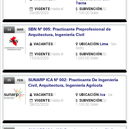
Tacna
VIGENTE:
Hasta el
SUBVENCIÓN:
S/.
29/08/2023
1,100.00 Soles
SBN Nº 005: Practicante Preprofesional de
14
MAR
Arquitectura, Ingeniería Civil
VACANTES:
1
UBICACIÓN:
Lima
- San
Isidro
VIGENTE:
Hasta el
SUBVENCIÓN:
S/.
15/03/2023
1,025.00 Soles
SUNARP ICA Nº 002: Practicante De Ingeniería
25
FEB
Civil, Arquitectura, Ingeniería Agrícola
VACANTES:
1
UBICACIÓN:
Ica
- Ica
VIGENTE:
Hasta el
SUBVENCIÓN:
S/.
28/02/2023
1,100.00 Soles