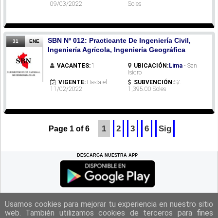
09/03/2022
Soles
SBN Nº 012: Practicante De Ingeniería Civil,
31
ENE
Ingeniería Agrícola, Ingeniería Geográfica
VACANTES:
1
UBICACIÓN:
Lima
- San
Isidro
VIGENTE:
Hasta el
SUBVENCIÓN:
S/.
11/02/2022
1,395.00 Soles
1
2
3
6
Sig
Page 1 of 6
DESCARGA NUESTRA APP
REGRESAR A LA
CIMA
Usamos cookies para mejorar tu experiencia en nuestro sitio
web. También utilizamos cookies de terceros para fines