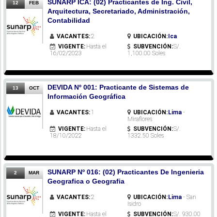
SUNARP ICA: (02) Practicantes de Ing. Civil,
12
FEB
Arquitectura, Secretariado, Administración,
Contabilidad
VACANTES:
2
UBICACIÓN:
Ica
VIGENTE:
Hasta el
SUBVENCIÓN:
S/.
16/02/2023
1,100.00 Soles
DEVIDA Nº 001: Practicante de Sistemas de
13
OCT
Información Geográfica
VACANTES:
1
UBICACIÓN:
Lima
-
Miraflores
VIGENTE:
Hasta el
SUBVENCIÓN:
S/.
18/10/2022
1332.50 Soles
SUNARP Nº 016: (02) Practicantes De Ingenieria
2
MAR
Geografica o Geografia
VACANTES:
2
UBICACIÓN:
Lima
- San
Isidro
VIGENTE:
Hasta el
SUBVENCIÓN:
S/. 930.00