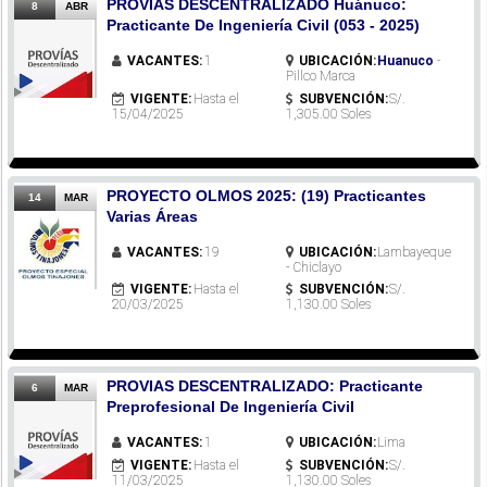
PROVIAS DESCENTRALIZADO Huánuco:
8
ABR
Practicante De Ingeniería Civil (053 - 2025)
VACANTES:
1
UBICACIÓN:
Huanuco
-
Pillco Marca
VIGENTE:
Hasta el
SUBVENCIÓN:
S/.
15/04/2025
1,305.00 Soles
PROYECTO OLMOS 2025: (19) Practicantes
14
MAR
Varias Áreas
VACANTES:
19
UBICACIÓN:
Lambayeque
- Chiclayo
VIGENTE:
Hasta el
SUBVENCIÓN:
S/.
20/03/2025
1,130.00 Soles
PROVIAS DESCENTRALIZADO: Practicante
6
MAR
Preprofesional De Ingeniería Civil
VACANTES:
1
UBICACIÓN:
Lima
VIGENTE:
Hasta el
SUBVENCIÓN:
S/.
11/03/2025
1,130.00 Soles