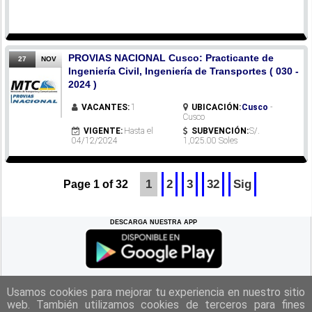
PROVIAS NACIONAL Cusco: Practicante de
27
NOV
Ingeniería Civil, Ingeniería de Transportes ( 030 -
2024 )
VACANTES:
1
UBICACIÓN:
Cusco
-
Cusco
VIGENTE:
Hasta el
SUBVENCIÓN:
S/.
04/12/2024
1,025.00 Soles
1
2
3
32
Sig
Page 1 of 32
DESCARGA NUESTRA APP
REGRESAR A LA
CIMA
Usamos cookies para mejorar tu experiencia en nuestro sitio
web. También utilizamos cookies de terceros para fines