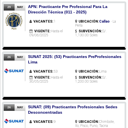
APN: Practicante Pre Profesional Para La
29
MAY
Dirección Técnica (011 - 2025)
VACANTES:
1
UBICACIÓN:
Callao
- La
Perla
VIGENTE:
Hasta el
SUBVENCIÓN:
S/.
09/06/2025
1,130.00 Soles
SUNAT 2025: (53) Practicantes PreProfesionales
26
MAY
Lima
VACANTES:
53
UBICACIÓN:
Lima
VIGENTE:
Hasta el
SUBVENCIÓN:
S/.
30/05/2025
1,200.00 Soles
SUNAT: (09) Practicantes Profesionales Sedes
26
MAY
Desconcentradas
VACANTES:
9
UBICACIÓN:
Chimbote,
Ilo, Pisco, Puno, Tacna