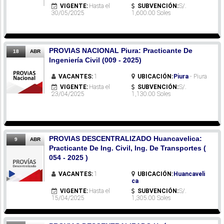
VIGENTE:
Hasta el
SUBVENCIÓN:
S/.
30/05/2025
1,600.00 Soles
PROVIAS NACIONAL Piura: Practicante De
18
ABR
Ingeniería Civil (009 - 2025)
VACANTES:
1
UBICACIÓN:
Piura
- Piura
VIGENTE:
Hasta el
SUBVENCIÓN:
S/.
23/04/2025
1,130.00 Soles
PROVIAS DESCENTRALIZADO Huancavelica:
9
ABR
Practicante De Ing. Civil, Ing. De Transportes (
054 - 2025 )
VACANTES:
1
UBICACIÓN:
Huancaveli
ca
VIGENTE:
Hasta el
SUBVENCIÓN:
S/.
15/04/2025
1,305.00 Soles