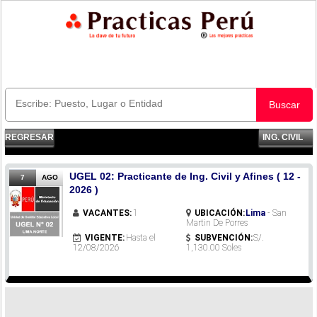
Buscar
REGRESAR
ING. CIVIL
UGEL 02: Practicante de Ing. Civil y Afines ( 12 -
7
AGO
2026 )
VACANTES:
1
UBICACIÓN:
Lima
- San
Martin De Porres
VIGENTE:
Hasta el
SUBVENCIÓN:
S/.
12/08/2026
1,130.00 Soles