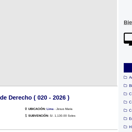
Bi
A
B
C
e Derecho ( 020 - 2026 )
C
UBICACIÓN:
Lima
- Jesus Maria
C
SUBVENCIÓN:
S/. 1,130.00 Soles
E
H