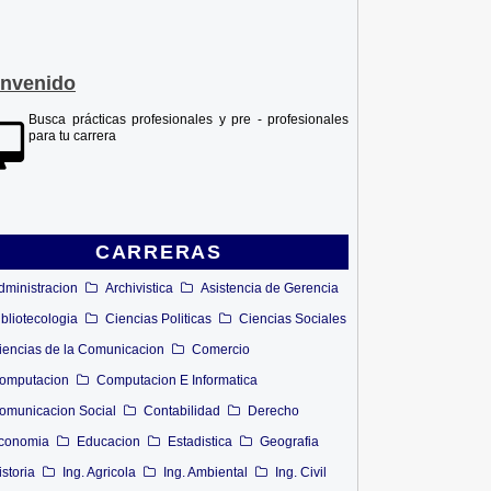
envenido
Busca prácticas profesionales y pre - profesionales
para tu carrera
CARRERAS
dministracion
Archivistica
Asistencia de Gerencia
ibliotecologia
Ciencias Politicas
Ciencias Sociales
iencias de la Comunicacion
Comercio
omputacion
Computacion E Informatica
omunicacion Social
Contabilidad
Derecho
conomia
Educacion
Estadistica
Geografia
istoria
Ing. Agricola
Ing. Ambiental
Ing. Civil