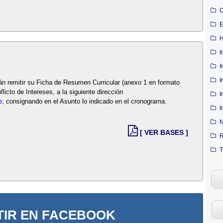
C
E
H
I
I
I
rán remitir su Ficha de Resumen Curricular (anexo 1 en formato
icto de Intereses, a la siguiente dirección
I
e
, consignando en el Asunto lo indicado en el cronograma.
I
N
[ VER BASES ]
R
T
IR EN FACEBOOK