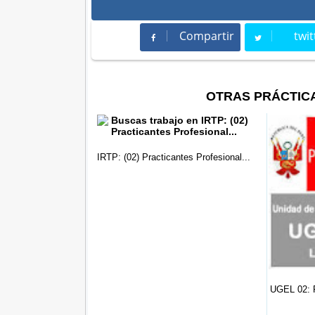
Compartir
twit
Compartir
Twee
OTRAS PRÁCTIC
antes Profesional...
UGEL 02: Practicante de Ing. Civil ...
UGEL