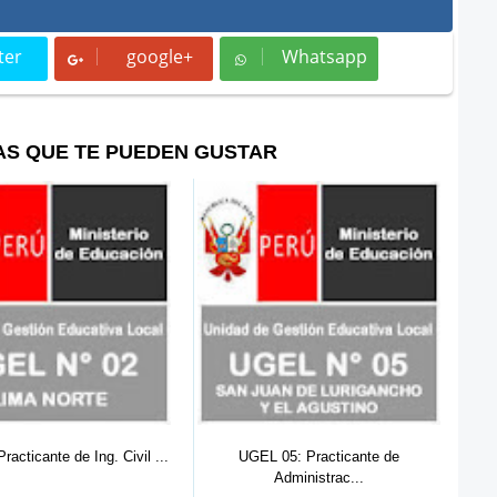
ter
google+
Whatsapp
t
Whatsapp
AS QUE TE PUEDEN GUSTAR
 05: Practicante de
OEFA: Practicante de Derecho ( 059
UGE
Administrac...
...