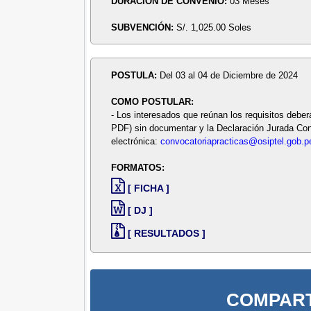
DURACIÓN DE CONVENIO:
03 Meses
SUBVENCIÓN:
S/. 1,025.00 Soles
POSTULA:
Del 03 al 04 de Diciembre de 2024
COMO POSTULAR:
- Los interesados que reúnan los requisitos debe
PDF) sin documentar y la Declaración Jurada Confl
electrónica:
convocatoriapracticas@osiptel.gob.p
FORMATOS:
[ FICHA ]
[ DJ ]
[ RESULTADOS ]
COMPART