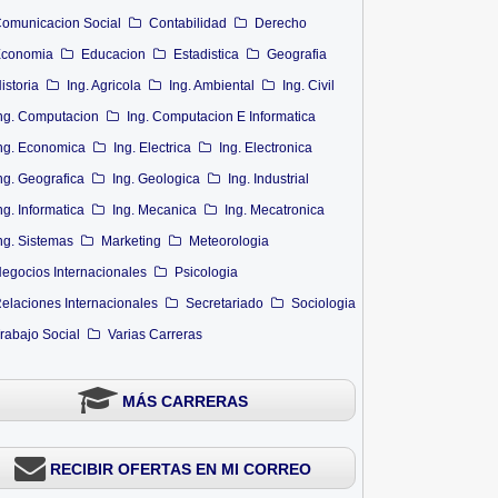
omunicacion Social
Contabilidad
Derecho
conomia
Educacion
Estadistica
Geografia
istoria
Ing. Agricola
Ing. Ambiental
Ing. Civil
ng. Computacion
Ing. Computacion E Informatica
ng. Economica
Ing. Electrica
Ing. Electronica
ng. Geografica
Ing. Geologica
Ing. Industrial
ng. Informatica
Ing. Mecanica
Ing. Mecatronica
ng. Sistemas
Marketing
Meteorologia
egocios Internacionales
Psicologia
elaciones Internacionales
Secretariado
Sociologia
rabajo Social
Varias Carreras
MÁS CARRERAS
RECIBIR OFERTAS EN MI CORREO