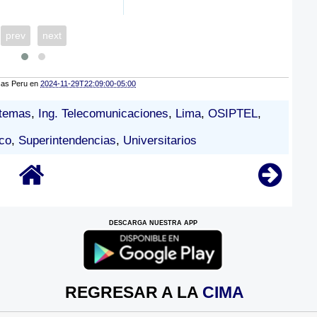
prev
next
cas Peru
en
2024-11-29T22:09:00-05:00
stemas
,
Ing. Telecomunicaciones
,
Lima
,
OSIPTEL
,
co
,
Superintendencias
,
Universitarios
DESCARGA NUESTRA APP
REGRESAR A LA
CIMA