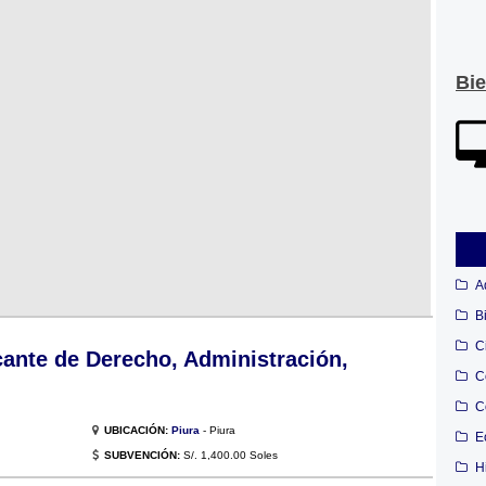
Bi
A
B
C
cante de Derecho, Administración,
C
C
UBICACIÓN:
Piura
- Piura
E
SUBVENCIÓN:
S/. 1,400.00 Soles
H