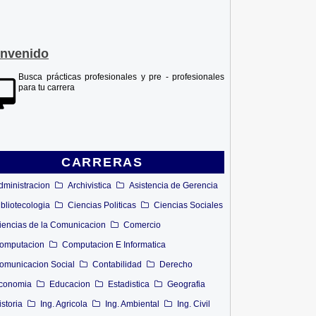
envenido
Busca prácticas profesionales y pre - profesionales
para tu carrera
CARRERAS
dministracion
Archivistica
Asistencia de Gerencia
ibliotecologia
Ciencias Politicas
Ciencias Sociales
iencias de la Comunicacion
Comercio
omputacion
Computacion E Informatica
omunicacion Social
Contabilidad
Derecho
conomia
Educacion
Estadistica
Geografia
istoria
Ing. Agricola
Ing. Ambiental
Ing. Civil