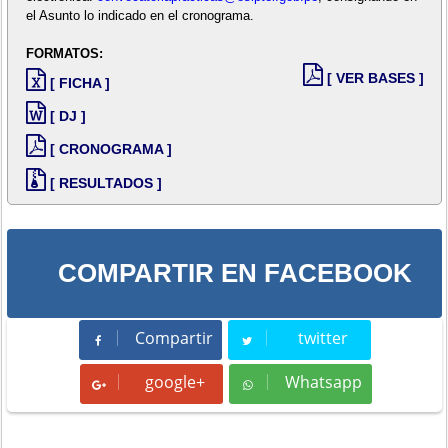
el Asunto lo indicado en el cronograma.
FORMATOS:
[ VER BASES ]
[ FICHA ]
[ DJ ]
[ CRONOGRAMA ]
[ RESULTADOS ]
COMPARTIR EN FACEBOOK
Compartir
twitter
Compartir
Tweet
google+
Whatsapp
Whatsapp