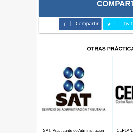
COMPART
Compartir
twit
Compartir
Twee
OTRAS PRÁCTIC
de Ec...
SAT: Practicante de Administración
CEPLAN: Practicante