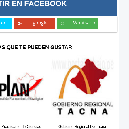
IR EN FACEBOOK
ter
google+
Whatsapp
t
Whatsapp
AS QUE TE PUEDEN GUSTAR
 de Ciencias
Gobierno Regional De Tacna:
UGEL 05: