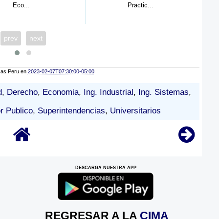
Practic...
Admini
prev
next
cas Peru
en
2023-02-07T07:30:00-05:00
d
,
Derecho
,
Economia
,
Ing. Industrial
,
Ing. Sistemas
,
r Publico
,
Superintendencias
,
Universitarios
DESCARGA NUESTRA APP
REGRESAR A LA
CIMA