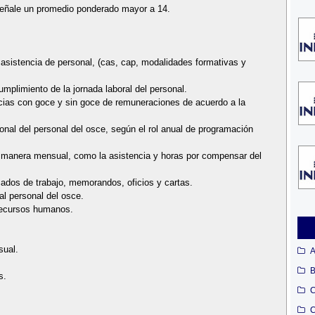
señale un promedio ponderado mayor a 14.
 asistencia de personal, (cas, cap, modalidades formativas y
cumplimiento de la jornada laboral del personal.
ncias con goce y sin goce de remuneraciones de acuerdo a la
onal del personal del osce, según el rol anual de programación
de manera mensual, como la asistencia y horas por compensar del
cados de trabajo, memorandos, oficios y cartas.
al personal del osce.
e recursos humanos.
sual.
A
B
s.
C
C