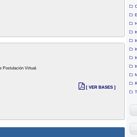
C
E
H
I
I
I
I
I
e Postulación Virtual.
N
R
[ VER BASES ]
T