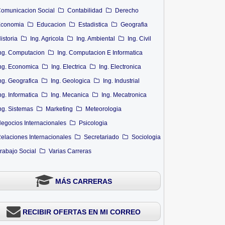
omunicacion Social
Contabilidad
Derecho
conomia
Educacion
Estadistica
Geografia
istoria
Ing. Agricola
Ing. Ambiental
Ing. Civil
ng. Computacion
Ing. Computacion E Informatica
ng. Economica
Ing. Electrica
Ing. Electronica
ng. Geografica
Ing. Geologica
Ing. Industrial
ng. Informatica
Ing. Mecanica
Ing. Mecatronica
ng. Sistemas
Marketing
Meteorologia
egocios Internacionales
Psicologia
elaciones Internacionales
Secretariado
Sociologia
rabajo Social
Varias Carreras
MÁS CARRERAS
RECIBIR OFERTAS EN MI CORREO