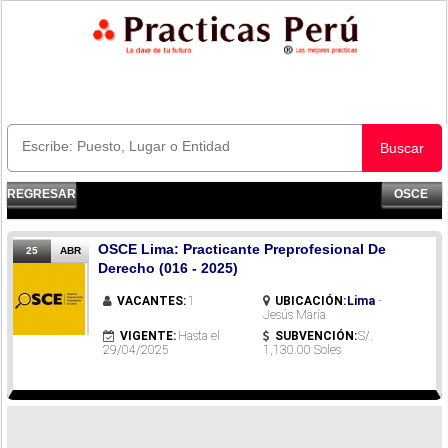
Buscar
REGRESAR
OSCE
OSCE Lima: Practicante Preprofesional De
25
ABR
Derecho (016 - 2025)
VACANTES:
1
UBICACIÓN:
Lima
-
Jesús María
VIGENTE:
Hasta el
SUBVENCIÓN:
S/.
29/04/2025
1,130.00 Soles