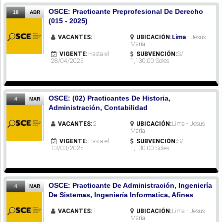
OSCE: Practicante Preprofesional De Derecho
18
ABR
(015 - 2025)
VACANTES:
1
UBICACIÓN:
Lima
- Jesús
María
VIGENTE:
Hasta el
SUBVENCIÓN:
S/.
28/04/2025
1,130.00 Soles
OSCE: (02) Practicantes De Historia,
4
MAR
Administración, Contabilidad
VACANTES:
2
UBICACIÓN:
Lima - Jesus
Maria
VIGENTE:
Hasta el
SUBVENCIÓN:
S/.
13/03/2025
1,130.00 Soles
OSCE: Practicante De Administración, Ingeniería
4
MAR
De Sistemas, Ingeniería Informatica, Afines
VACANTES:
1
UBICACIÓN:
Lima - Jesus
Maria