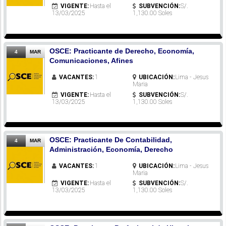
VIGENTE:
Hasta el
SUBVENCIÓN:
S/.
13/03/2025
1,130.00 Soles
OSCE: Practicante de Derecho, Economía,
4
MAR
Comunicaciones, Afines
VACANTES:
1
UBICACIÓN:
Lima - Jesus
Maria
VIGENTE:
Hasta el
SUBVENCIÓN:
S/.
13/03/2025
1,130.00 Soles
OSCE: Practicante De Contabilidad,
4
MAR
Administración, Economía, Derecho
VACANTES:
1
UBICACIÓN:
Lima - Jesus
Maria
VIGENTE:
Hasta el
SUBVENCIÓN:
S/.
13/03/2025
1,130.00 Soles