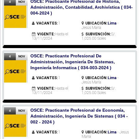
OSCE: Practicante Profesional de Historia,
4
NOV
Administración, Contabilidad, Archivística ( 034-
004-2024 )
VACANTES:
1
UBICACIÓN:
Lima
-
Jesús María
VIGENTE:
Hasta el
SUBVENCIÓN:
S/.
13/11/2024
1,025.00 Soles
OSCE: Practicante Profesional De
4
NOV
Administración, Ingeniería De Sistemas,
Ingeniería Informatica ( 034-003-2024 )
VACANTES:
1
UBICACIÓN:
Lima
-
Jesús María
VIGENTE:
Hasta el
SUBVENCIÓN:
S/.
13/11/2024
1,025.00 Soles
OSCE: Practicante Profesional de Economía,
4
NOV
Administración, Ingeniería De Sistemas ( 034 -
002 - 2024 )
VACANTES:
1
UBICACIÓN:
Lima
- Jesus
Maria