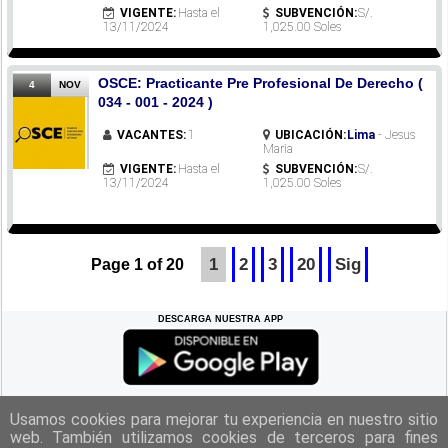
VIGENTE:
Hasta el
SUBVENCIÓN:
S/.
13/11/2024
1,025.00 Soles
OSCE: Practicante Pre Profesional De Derecho (
4
NOV
034 - 001 - 2024 )
VACANTES:
1
UBICACIÓN:
Lima
- Jesus
Maria
VIGENTE:
Hasta el
SUBVENCIÓN:
S/.
13/11/2024
1,025.00 Soles
1
2
3
20
Sig
Page 1 of 20
DESCARGA NUESTRA APP
REGRESAR A LA
CIMA
Usamos cookies para mejorar tu experiencia en nuestro sitio
web. También utilizamos cookies de terceros para fines