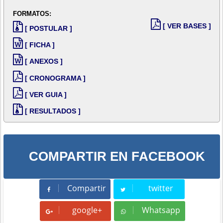
FORMATOS:
[ VER BASES ]
[ POSTULAR ]
[ FICHA ]
[ ANEXOS ]
[ CRONOGRAMA ]
[ VER GUIA ]
[ RESULTADOS ]
COMPARTIR EN FACEBOOK
Compartir
twitter
Compartir
Tweet
google+
Whatsapp
Whatsapp