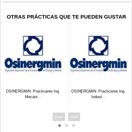
OTRAS PRÁCTICAS QUE TE PUEDEN GUSTAR
GMIN: Practicante Ing.
OSINERGMIN: Practicante Ing.
ESS
Mecáni...
Indust...
P
prev
next