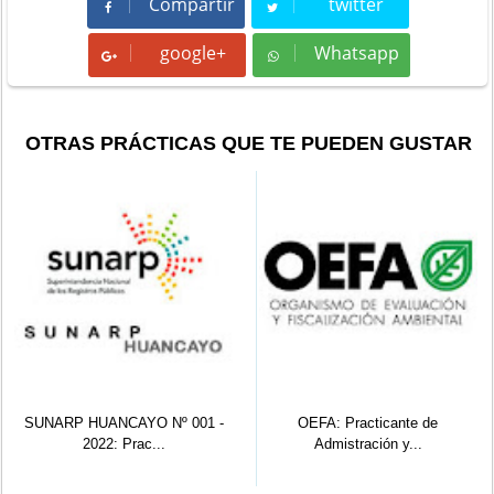
Compartir
twitter
Compartir
Tweet
google+
Whatsapp
Whatsapp
OTRAS PRÁCTICAS QUE TE PUEDEN GUSTAR
º 001 -
OEFA: Practicante de
OEFA: Practicante Ing
Admistración y...
Ambien...