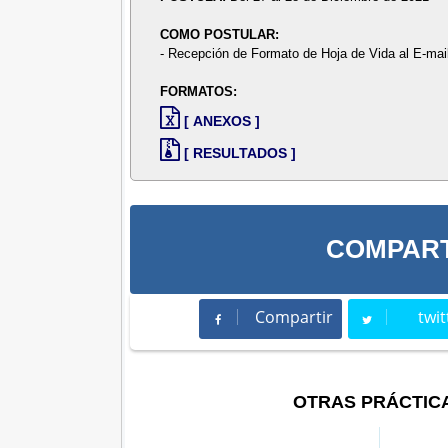
COMO POSTULAR:
- Recepción de Formato de Hoja de Vida al E-mai
FORMATOS:
[ ANEXOS ]
[ RESULTADOS ]
COMPART
Compartir
twit
Compartir
Twee
OTRAS PRÁCTIC