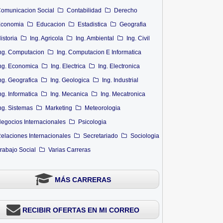
omunicacion Social
Contabilidad
Derecho
conomia
Educacion
Estadistica
Geografia
istoria
Ing. Agricola
Ing. Ambiental
Ing. Civil
ng. Computacion
Ing. Computacion E Informatica
ng. Economica
Ing. Electrica
Ing. Electronica
ng. Geografica
Ing. Geologica
Ing. Industrial
ng. Informatica
Ing. Mecanica
Ing. Mecatronica
ng. Sistemas
Marketing
Meteorologia
egocios Internacionales
Psicologia
elaciones Internacionales
Secretariado
Sociologia
rabajo Social
Varias Carreras
MÁS CARRERAS
RECIBIR OFERTAS EN MI CORREO