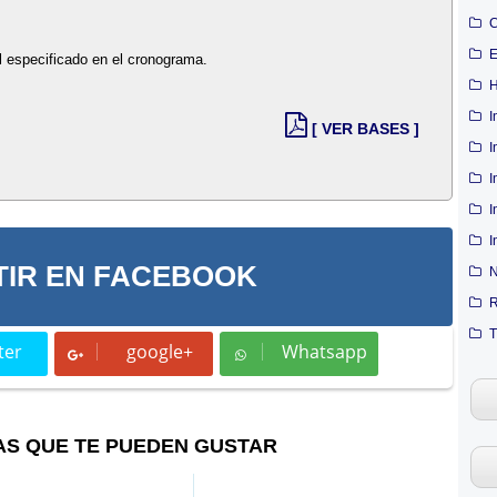
C
E
l especificado en el cronograma.
H
I
[ VER BASES ]
I
I
I
I
IR EN FACEBOOK
N
R
T
ter
google+
Whatsapp
t
Whatsapp
AS QUE TE PUEDEN GUSTAR