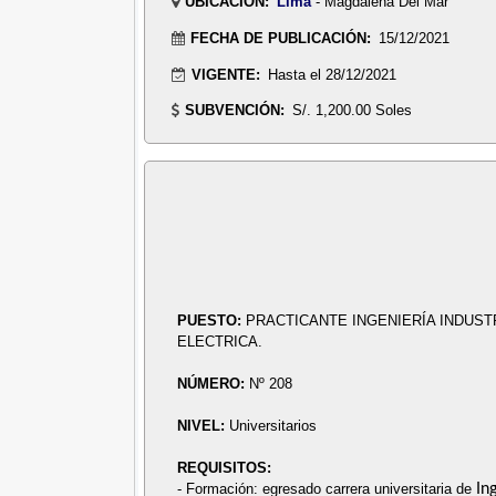
UBICACIÓN:
Lima
- Magdalena Del Mar
FECHA DE PUBLICACIÓN:
15/12/2021
VIGENTE:
Hasta el 28/12/2021
SUBVENCIÓN:
S/. 1,200.00 Soles
PUESTO:
PRACTICANTE INGENIERÍA INDUSTR
ELECTRICA.
NÚMERO:
Nº 208
NIVEL:
Universitarios
REQUISITOS:
- Formación: egresado carrera universitaria de
In