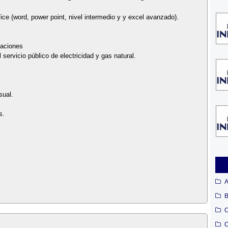
fice (word, power point, nivel intermedio y y excel avanzado).
laciones
servicio público de electricidad y gas natural.
sual.
s.
A
B
C
C