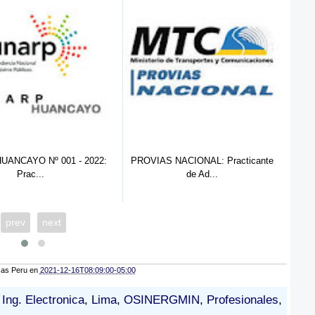
UANCAYO Nº 001 - 2022:
PROVIAS NACIONAL: Practicante
OEF
Prac...
de Ad...
prev
next
cas Peru
en
2021-12-16T08:09:00-05:00
,
Ing. Electronica
,
Lima
,
OSINERGMIN
,
Profesionales
,