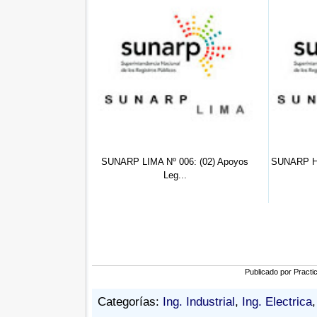
 Practicante De
SUNARP LIMA Nº 006: (02) Apoyos
SUNARP H
ech...
Leg...
Publicado por
Practi
Categorías:
Ing. Industrial
,
Ing. Electrica