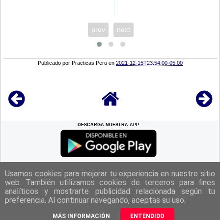
prev
next
Publicado por
Practicas Peru
en
2021-12-15T23:54:00-05:00
DESCARGA NUESTRA APP
REGRESAR A LA
CIMA
Usamos cookies para mejorar tu experiencia en nuestro sitio
web. También utilizamos cookies de terceros para fines
analíticos y mostrarte publicidad relacionada según tu
|
Politica de Privacidad
|
Aviso Legal
|
Términos y Condiciones
|
preferencia. Al continuar navegando, aceptas su uso.
Contacto
|
Derechos Reservados Practicas Perú 2025
MÁS INFORMACIÓN
ENTENDIDO