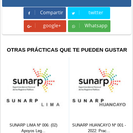
Compartir
twitter
Compartir
Tweet
google+
Whatsapp
Whatsapp
OTRAS PRÁCTICAS QUE TE PUEDEN GUSTAR
P LIMA Nº 006: (02)
SUNARP HUANCAYO Nº 001 -
SUNARP
Apoyos Leg...
2022: Prac...