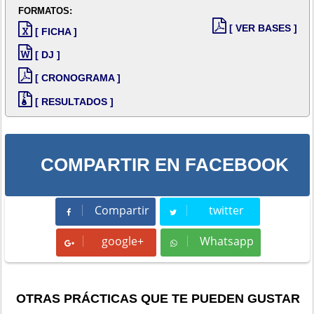
FORMATOS:
[ VER BASES ]
[ FICHA ]
[ DJ ]
[ CRONOGRAMA ]
[ RESULTADOS ]
COMPARTIR EN FACEBOOK
Compartir
twitter
Compartir
Tweet
google+
Whatsapp
Whatsapp
OTRAS PRÁCTICAS QUE TE PUEDEN GUSTAR