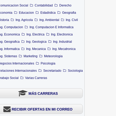
omunicacion Social
Contabilidad
Derecho
conomia
Educacion
Estadistica
Geografia
istoria
Ing. Agricola
Ing. Ambiental
Ing. Civil
ng. Computacion
Ing. Computacion E Informatica
ng. Economica
Ing. Electrica
Ing. Electronica
ng. Geografica
Ing. Geologica
Ing. Industrial
ng. Informatica
Ing. Mecanica
Ing. Mecatronica
ng. Sistemas
Marketing
Meteorologia
egocios Internacionales
Psicologia
elaciones Internacionales
Secretariado
Sociologia
rabajo Social
Varias Carreras
MÁS CARRERAS
RECIBIR OFERTAS EN MI CORREO