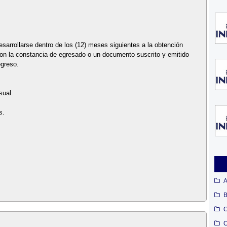
esarrollarse dentro de los (12) meses siguientes a la obtención
 con la constancia de egresado o un documento suscrito y emitido
egreso.
sual.
s.
A
B
C
C