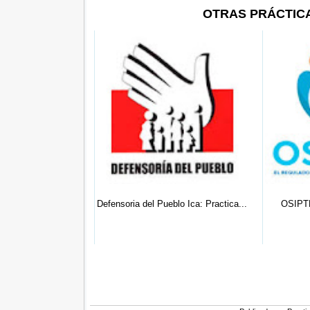
OTRAS PRÁCTIC
blo Ica: Practica...
OSIPTEL Ica: Practicante De
OEFA Ica:
Derecho...