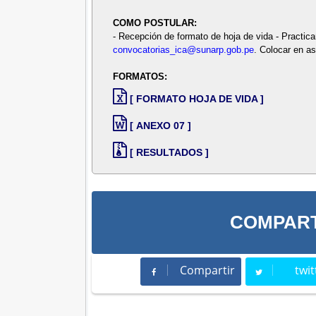
COMO POSTULAR:
- Recepción de formato de hoja de vida - Practic
convocatorias_ica@sunarp.gob.pe
. Colocar en as
FORMATOS:
[ FORMATO HOJA DE VIDA ]
[ ANEXO 07 ]
[ RESULTADOS ]
COMPART
Compartir
twit
Compartir
Twee