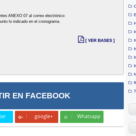
C
E
antes ANEXO 07 al correo electrónico:
unto lo indicado en el cronograma.
H
I
[ VER BASES ]
I
I
I
I
N
R
T
IR EN FACEBOOK
ter
google+
Whatsapp
t
Whatsapp