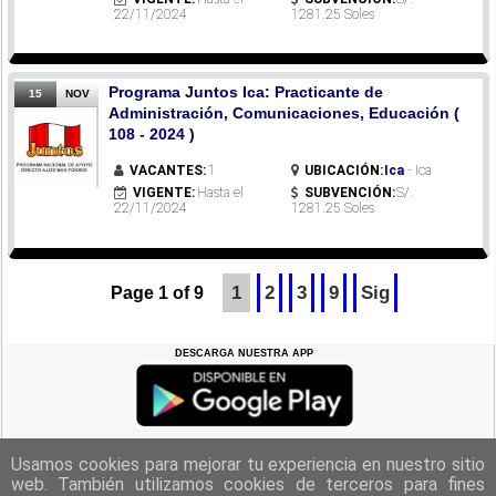
22/11/2024
1281.25 Soles
Programa Juntos Ica: Practicante de
15
NOV
Administración, Comunicaciones, Educación (
108 - 2024 )
VACANTES:
1
UBICACIÓN:
Ica
- Ica
VIGENTE:
Hasta el
SUBVENCIÓN:
S/.
22/11/2024
1281.25 Soles
1
2
3
9
Sig
Page 1 of 9
DESCARGA NUESTRA APP
REGRESAR A LA
CIMA
Usamos cookies para mejorar tu experiencia en nuestro sitio
web. También utilizamos cookies de terceros para fines