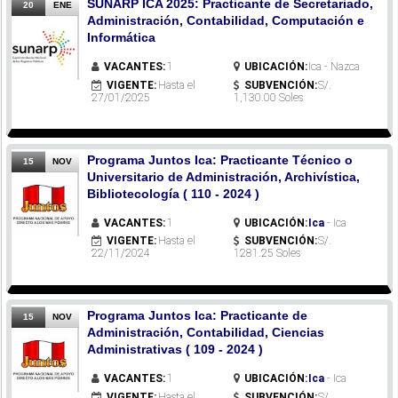
SUNARP ICA 2025: Practicante de Secretariado,
20
ENE
Administración, Contabilidad, Computación e
Informática
VACANTES:
1
UBICACIÓN:
Ica - Nazca
VIGENTE:
Hasta el
SUBVENCIÓN:
S/.
27/01/2025
1,130.00 Soles
Programa Juntos Ica: Practicante Técnico o
15
NOV
Universitario de Administración, Archivística,
Bibliotecología ( 110 - 2024 )
VACANTES:
1
UBICACIÓN:
Ica
- Ica
VIGENTE:
Hasta el
SUBVENCIÓN:
S/.
22/11/2024
1281.25 Soles
Programa Juntos Ica: Practicante de
15
NOV
Administración, Contabilidad, Ciencias
Administrativas ( 109 - 2024 )
VACANTES:
1
UBICACIÓN:
Ica
- Ica
VIGENTE:
Hasta el
SUBVENCIÓN:
S/.