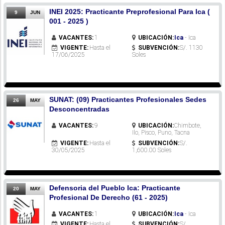
INEI 2025: Practicante Preprofesional Para Ica (
9
JUN
001 - 2025 )
VACANTES:
1
UBICACIÓN:
Ica
- Ica
VIGENTE:
Hasta el
SUBVENCIÓN:
S/. 1130
17/06/2025
Soles
SUNAT: (09) Practicantes Profesionales Sedes
26
MAY
Desconcentradas
VACANTES:
9
UBICACIÓN:
Chimbote,
Ilo, Pisco, Puno, Tacna
VIGENTE:
Hasta el
SUBVENCIÓN:
S/.
30/05/2025
1,600.00 Soles
Defensoria del Pueblo Ica: Practicante
20
MAY
Profesional De Derecho (61 - 2025)
VACANTES:
1
UBICACIÓN:
Ica
- Ica
VIGENTE:
Hasta el
SUBVENCIÓN:
S/.