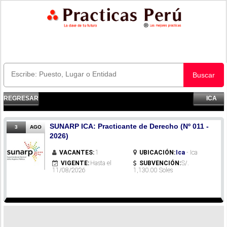
Buscar
REGRESAR
ICA
SUNARP ICA: Practicante de Derecho (Nº 011 -
3
AGO
2026)
VACANTES:
1
UBICACIÓN:
Ica
- Ica
VIGENTE:
Hasta el
SUBVENCIÓN:
S/.
11/08/2026
1,130.00 Soles