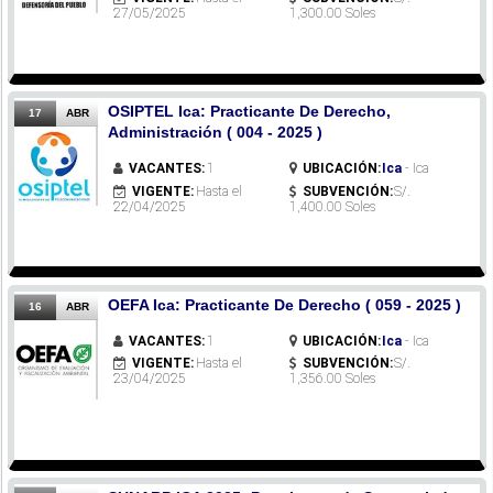
27/05/2025
1,300.00 Soles
OSIPTEL Ica: Practicante De Derecho,
17
ABR
Administración ( 004 - 2025 )
VACANTES:
1
UBICACIÓN:
Ica
- Ica
VIGENTE:
Hasta el
SUBVENCIÓN:
S/.
22/04/2025
1,400.00 Soles
OEFA Ica: Practicante De Derecho ( 059 - 2025 )
16
ABR
VACANTES:
1
UBICACIÓN:
Ica
- Ica
VIGENTE:
Hasta el
SUBVENCIÓN:
S/.
23/04/2025
1,356.00 Soles