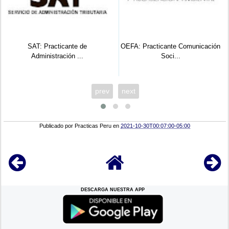
acticante de
OEFA: Practicante Comunicación
MINCETUR: 
stración ...
Soci...
Admin
prev
next
Publicado por
Practicas Peru
en
2021-10-30T00:07:00-05:00
DESCARGA NUESTRA APP