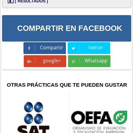
[ RESULTADOS ]
COMPARTIR EN FACEBOOK
Compartir
twitter
Compartir
Tweet
google+
Whatsapp
Whatsapp
OTRAS PRÁCTICAS QUE TE PUEDEN GUSTAR