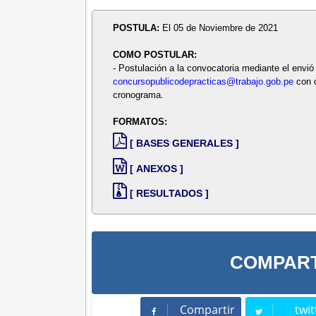
POSTULA:
El 05 de Noviembre de 2021
COMO POSTULAR:
- Postulación a la convocatoria mediante el envió 
concursopublicodepracticas@trabajo.gob.pe
con 
cronograma.
FORMATOS:
[ BASES GENERALES ]
[ ANEXOS ]
[ RESULTADOS ]
COMPART
Compartir
twit
Compartir
Twee