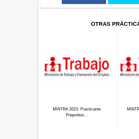
OTRAS PRÁCTIC
3: Practicante
MINTRA Nº 007: Practicante
SUN
ofesi...
Profesio...