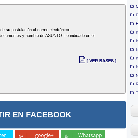
C
E
H
de su postulación al correo electrónico:
I
documentos y nombre de ASUNTO: Lo indicado en el
I
I
I
[ VER BASES ]
I
N
R
T
IR EN FACEBOOK
ter
google+
Whatsapp
t
Whatsapp