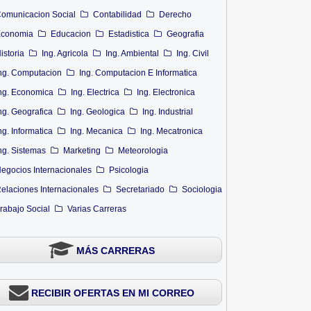
omunicacion Social
Contabilidad
Derecho
conomia
Educacion
Estadistica
Geografia
istoria
Ing. Agricola
Ing. Ambiental
Ing. Civil
ng. Computacion
Ing. Computacion E Informatica
ng. Economica
Ing. Electrica
Ing. Electronica
ng. Geografica
Ing. Geologica
Ing. Industrial
ng. Informatica
Ing. Mecanica
Ing. Mecatronica
ng. Sistemas
Marketing
Meteorologia
egocios Internacionales
Psicologia
elaciones Internacionales
Secretariado
Sociologia
rabajo Social
Varias Carreras
MÁS CARRERAS
RECIBIR OFERTAS EN MI CORREO