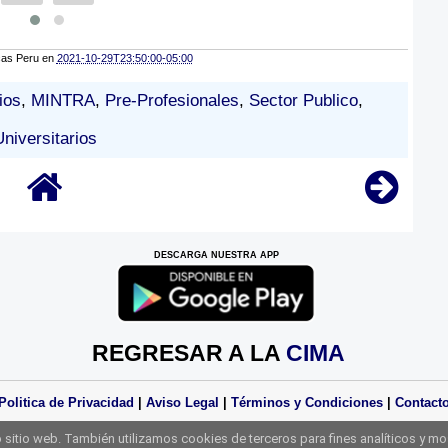
cas Peru
en
2021-10-29T23:50:00-05:00
ios
,
MINTRA
,
Pre-Profesionales
,
Sector Publico
,
Universitarios
DESCARGA NUESTRA APP
REGRESAR A LA
CIMA
Politica de Privacidad
|
Aviso Legal
|
Términos y Condiciones
|
Contact
Derechos Reservados Practicas Perú 2025
sitio web. También utilizamos cookies de terceros para fines analíticos y mo