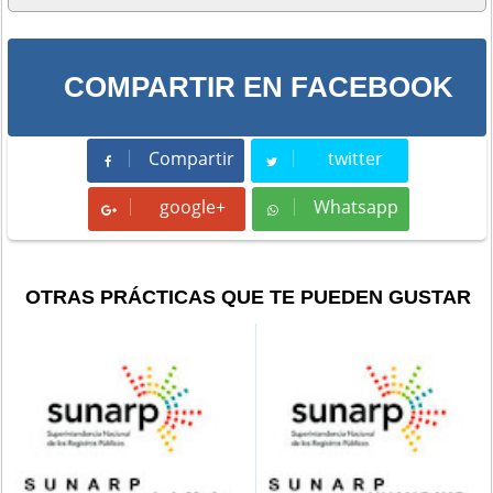
COMPARTIR EN FACEBOOK
Compartir
twitter
Compartir
Tweet
google+
Whatsapp
Whatsapp
OTRAS PRÁCTICAS QUE TE PUEDEN GUSTAR