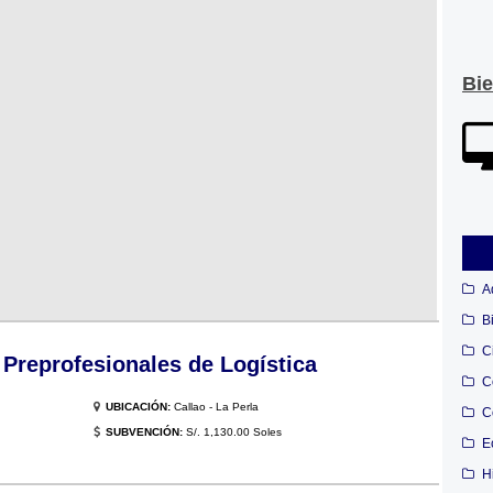
Bi
A
B
C
 Preprofesionales de Logística
C
UBICACIÓN:
Callao - La Perla
C
SUBVENCIÓN:
S/. 1,130.00 Soles
E
H