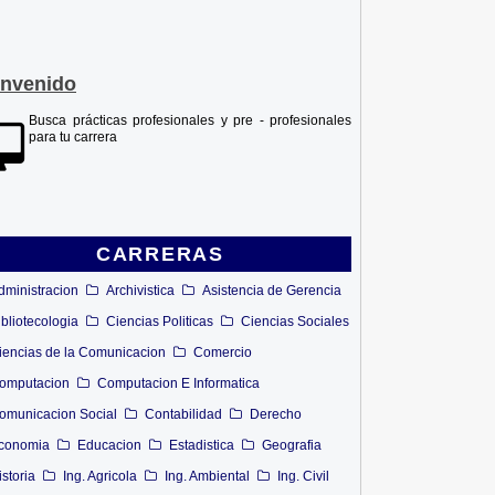
envenido
Busca prácticas profesionales y pre - profesionales
para tu carrera
CARRERAS
dministracion
Archivistica
Asistencia de Gerencia
ibliotecologia
Ciencias Politicas
Ciencias Sociales
iencias de la Comunicacion
Comercio
omputacion
Computacion E Informatica
omunicacion Social
Contabilidad
Derecho
conomia
Educacion
Estadistica
Geografia
istoria
Ing. Agricola
Ing. Ambiental
Ing. Civil