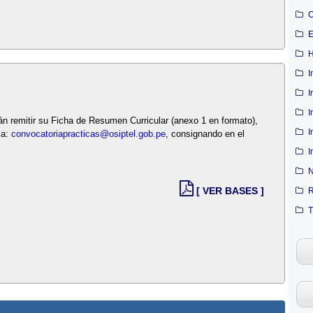
C
E
H
I
I
I
án remitir su Ficha de Resumen Curricular (anexo 1 en formato),
I
ca:
convocatoriapracticas@osiptel.gob.pe
, consignando en el
I
N
[ VER BASES ]
R
T