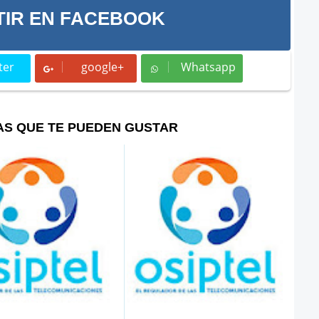
IR EN FACEBOOK
ter
google+
Whatsapp
t
Whatsapp
AS QUE TE PUEDEN GUSTAR