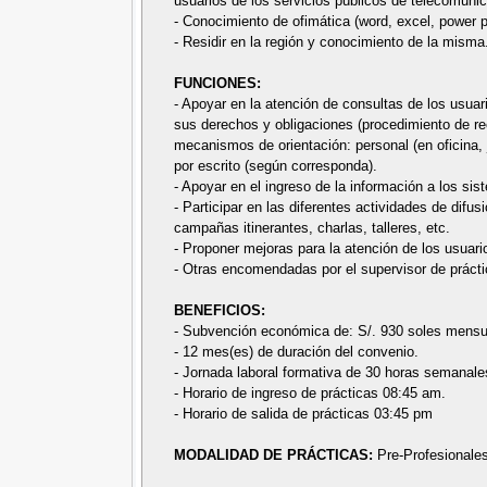
usuarios de los servicios públicos de telecomuni
- Conocimiento de ofimática (word, excel, power po
- Residir en la región y conocimiento de la misma
FUNCIONES:
- Apoyar en la atención de consultas de los usuar
sus derechos y obligaciones (procedimiento de rec
mecanismos de orientación: personal (en oficina, 
por escrito (según corresponda).
- Apoyar en el ingreso de la información a los sis
- Participar en las diferentes actividades de difu
campañas itinerantes, charlas, talleres, etc.
- Proponer mejoras para la atención de los usuari
- Otras encomendadas por el supervisor de prácti
BENEFICIOS:
- Subvención económica de: S/. 930 soles mensu
- 12 mes(es) de duración del convenio.
- Jornada laboral formativa de 30 horas semanale
- Horario de ingreso de prácticas 08:45 am.
- Horario de salida de prácticas 03:45 pm
MODALIDAD DE PRÁCTICAS:
Pre-Profesionale