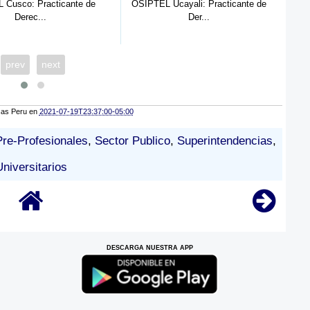
L Ucayali: Practicante de
SUNARP HUARAZ Nº 03:
Der...
Practicante Pr...
prev
next
cas Peru
en
2021-07-19T23:37:00-05:00
Pre-Profesionales
,
Sector Publico
,
Superintendencias
,
Universitarios
DESCARGA NUESTRA APP