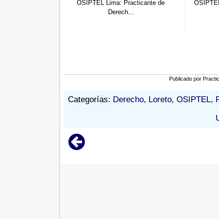
a: Practicante de
OSIPTEL Cusco: Practicante de
OSIPTE
erech...
Derec...
Publicado por
Practi
Categorías:
Derecho
,
Loreto
,
OSIPTEL
,