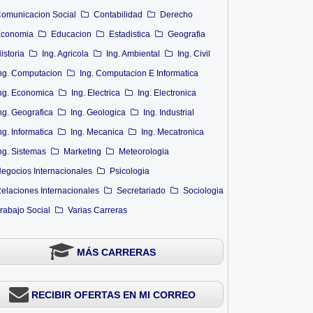
omunicacion Social
Contabilidad
Derecho
conomia
Educacion
Estadistica
Geografia
istoria
Ing. Agricola
Ing. Ambiental
Ing. Civil
ng. Computacion
Ing. Computacion E Informatica
ng. Economica
Ing. Electrica
Ing. Electronica
ng. Geografica
Ing. Geologica
Ing. Industrial
ng. Informatica
Ing. Mecanica
Ing. Mecatronica
ng. Sistemas
Marketing
Meteorologia
egocios Internacionales
Psicologia
elaciones Internacionales
Secretariado
Sociologia
rabajo Social
Varias Carreras
MÁS CARRERAS
RECIBIR OFERTAS EN MI CORREO