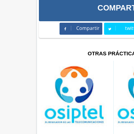
COMPART
Compartir
twit
Compartir
Twee
OTRAS PRÁCTIC