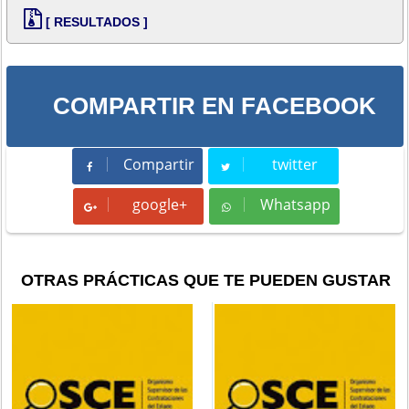
[ RESULTADOS ]
COMPARTIR EN FACEBOOK
Compartir
twitter
Compartir
Tweet
google+
Whatsapp
Whatsapp
OTRAS PRÁCTICAS QUE TE PUEDEN GUSTAR