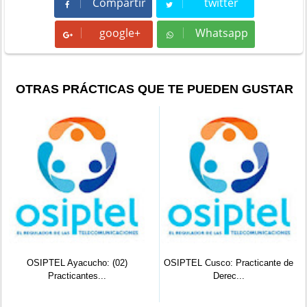
Compartir
twitter
Compartir
Tweet
google+
Whatsapp
Whatsapp
OTRAS PRÁCTICAS QUE TE PUEDEN GUSTAR
OSIPTEL Ayacucho: (02)
OSIPTEL Cusco: Practicante de
Practicantes...
Derec...