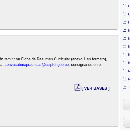
s
C
E
H
I
I
I
I
án remitir su Ficha de Resumen Curricular (anexo 1 en formato),
I
ca:
convocatoriapracticas@osiptel.gob.pe
, consignando en el
N
R
T
[ VER BASES ]