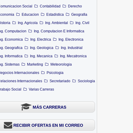
omunicacion Social
Contabilidad
Derecho
conomia
Educacion
Estadistica
Geografia
istoria
Ing. Agricola
Ing. Ambiental
Ing. Civil
ng. Computacion
Ing. Computacion E Informatica
ng. Economica
Ing. Electrica
Ing. Electronica
ng. Geografica
Ing. Geologica
Ing. Industrial
ng. Informatica
Ing. Mecanica
Ing. Mecatronica
ng. Sistemas
Marketing
Meteorologia
egocios Internacionales
Psicologia
elaciones Internacionales
Secretariado
Sociologia
rabajo Social
Varias Carreras
MÁS CARRERAS
RECIBIR OFERTAS EN MI CORREO