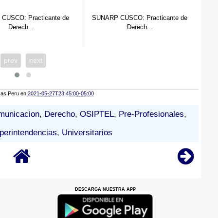
te de
SUNARP CUSCO: Practicante de
UGEL 02: Practicante
Derech...
1...
prev
next
cas Peru
en
2021-05-27T23:45:00-05:00
omunicacion
,
Derecho
,
OSIPTEL
,
Pre-Profesionales
,
perintendencias
,
Universitarios
DESCARGA NUESTRA APP