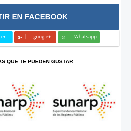
IR EN FACEBOOK
ter
google+
Whatsapp
t
Whatsapp
AS QUE TE PUEDEN GUSTAR