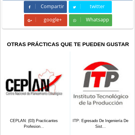
Compartir
twitter
Compartir
Tweet
google+
Whatsapp
Whatsapp
OTRAS PRÁCTICAS QUE TE PUEDEN GUSTAR
CEPLAN: (03) Practicantes
ITP: Egresado De Ingeniería De
Profesion...
Sist...