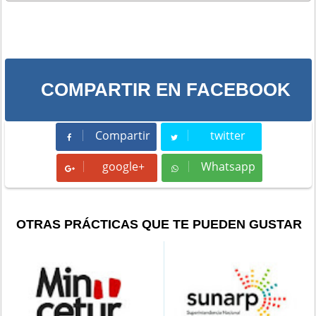
COMPARTIR EN FACEBOOK
Compartir
twitter
Compartir
Tweet
google+
Whatsapp
Whatsapp
OTRAS PRÁCTICAS QUE TE PUEDEN GUSTAR