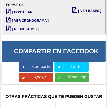
FORMATOS:
[ VER BASES ]
[ POSTULAR ]
[ VER CRONOGRAMA ]
[ RESULTADOS ]
COMPARTIR EN FACEBOOK
Compartir
twitter
Compartir
Tweet
google+
Whatsapp
Whatsapp
OTRAS PRÁCTICAS QUE TE PUEDEN GUSTAR