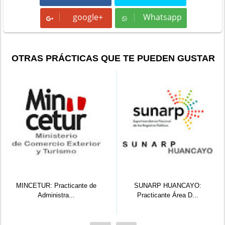
google+
Whatsapp
Whatsapp
OTRAS PRÁCTICAS QUE TE PUEDEN GUSTAR
ticante de
SUNARP HUANCAYO:
ITP: Egresado De I
a...
Practicante Área D...
Sist...