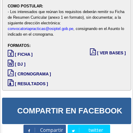
COMO POSTULAR:
- Los interesados que reúnan los requisitos deberán remitir su Ficha
de Resumen Curricular (anexo 1 en formato), sin documentar, a la
siguiente dirección electrónica:
convocatoriapracticas@osiptel.gob.pe
, consignando en el Asunto lo
indicado en el cronograma.
FORMATOS:
[ VER BASES ]
[ FICHA ]
[ DJ ]
[ CRONOGRAMA ]
[ RESULTADOS ]
COMPARTIR EN FACEBOOK
Compartir
twitter
Compartir
Tweet