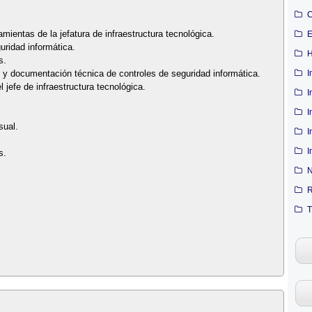
C
mientas de la jefatura de infraestructura tecnológica.
E
uridad informática.
H
s.
I
 y documentación técnica de controles de seguridad informática.
jefe de infraestructura tecnológica.
I
I
sual.
I
I
s.
N
R
T