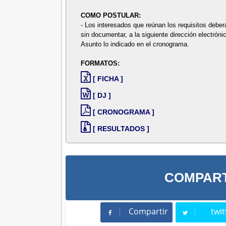
COMO POSTULAR:
- Los interesados que reúnan los requisitos deber
sin documentar, a la siguiente dirección electróni
Asunto lo indicado en el cronograma.
FORMATOS:
[ FICHA ]
[ DJ ]
[ CRONOGRAMA ]
[ RESULTADOS ]
COMPART
Compartir
twit
Compartir
Twee