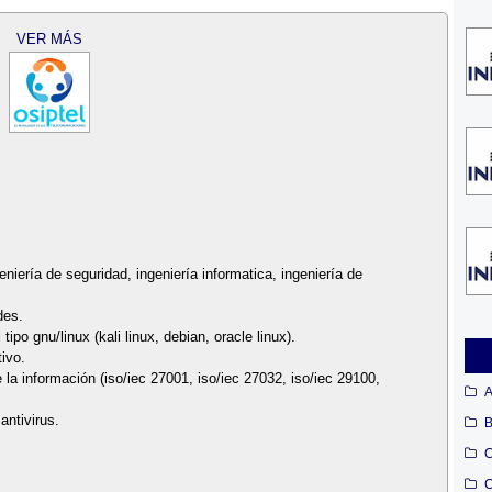
VER MÁS
eniería de seguridad, ingeniería informatica, ingeniería de
des.
po gnu/linux (kali linux, debian, oracle linux).
ivo.
a información (iso/iec 27001, iso/iec 27032, iso/iec 29100,
A
antivirus.
B
C
C