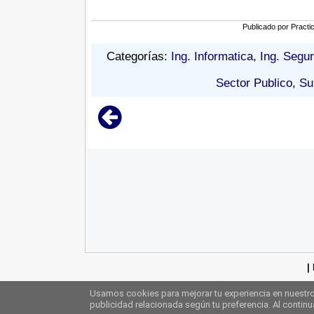
Publicado por
Practi
Categorías:
Ing. Informatica
,
Ing. Segur
Sector Publico
,
Su
|
Usamos cookies para mejorar tu experiencia en nuestro 
publicidad relacionada según tu preferencia. Al contin