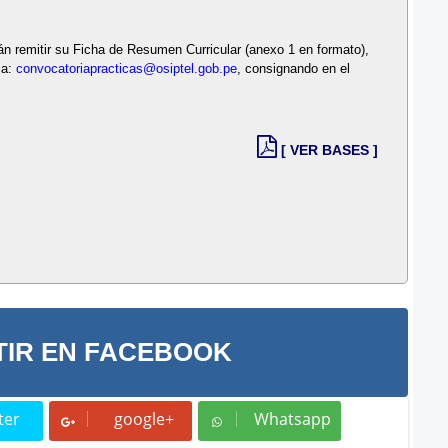
án remitir su Ficha de Resumen Curricular (anexo 1 en formato),
ca:
convocatoriapracticas@osiptel.gob.pe
, consignando en el
[ VER BASES ]
IR EN FACEBOOK
ter
google+
Whatsapp
t
Whatsapp