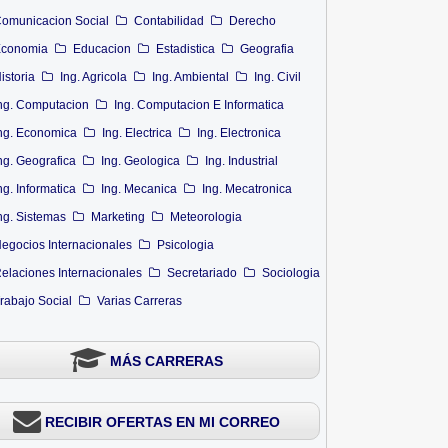
omunicacion Social
Contabilidad
Derecho
conomia
Educacion
Estadistica
Geografia
istoria
Ing. Agricola
Ing. Ambiental
Ing. Civil
ng. Computacion
Ing. Computacion E Informatica
ng. Economica
Ing. Electrica
Ing. Electronica
ng. Geografica
Ing. Geologica
Ing. Industrial
ng. Informatica
Ing. Mecanica
Ing. Mecatronica
ng. Sistemas
Marketing
Meteorologia
egocios Internacionales
Psicologia
elaciones Internacionales
Secretariado
Sociologia
rabajo Social
Varias Carreras
MÁS CARRERAS
RECIBIR OFERTAS EN MI CORREO