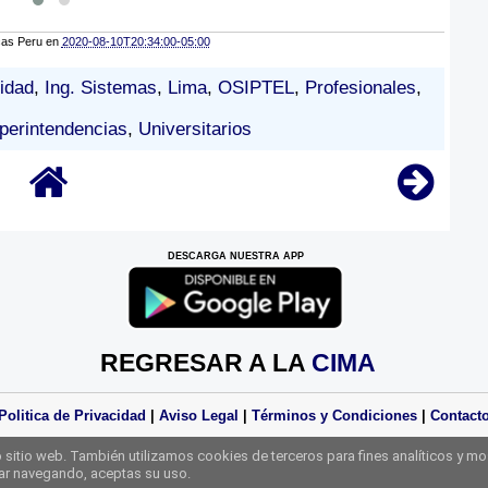
cas Peru
en
2020-08-10T20:34:00-05:00
idad
,
Ing. Sistemas
,
Lima
,
OSIPTEL
,
Profesionales
,
perintendencias
,
Universitarios
DESCARGA NUESTRA APP
REGRESAR A LA
CIMA
Politica de Privacidad
|
Aviso Legal
|
Términos y Condiciones
|
Contact
Derechos Reservados Practicas Perú 2025
sitio web. También utilizamos cookies de terceros para fines analíticos y mo
uar navegando, aceptas su uso.
Web Diseñada Por
Practicas Perú