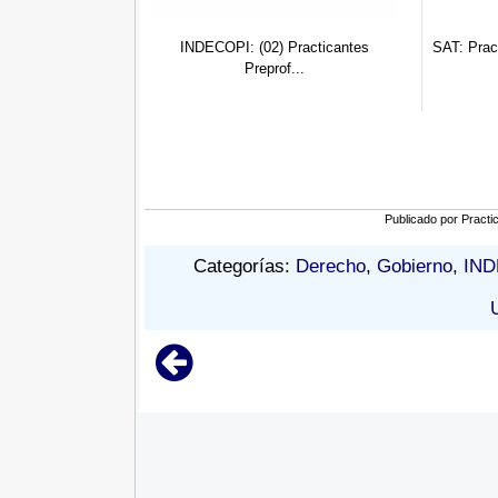
 005: Apoyo Legal
INDECOPI: (02) Practicantes
SAT: Prac
A...
Preprof...
Publicado por
Practi
Categorías:
Derecho
,
Gobierno
,
IND