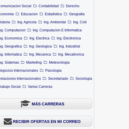
omunicacion Social
Contabilidad
Derecho
conomia
Educacion
Estadistica
Geografia
istoria
Ing. Agricola
Ing. Ambiental
Ing. Civil
ng. Computacion
Ing. Computacion E Informatica
ng. Economica
Ing. Electrica
Ing. Electronica
ng. Geografica
Ing. Geologica
Ing. Industrial
ng. Informatica
Ing. Mecanica
Ing. Mecatronica
ng. Sistemas
Marketing
Meteorologia
egocios Internacionales
Psicologia
elaciones Internacionales
Secretariado
Sociologia
rabajo Social
Varias Carreras
MÁS CARRERAS
RECIBIR OFERTAS EN MI CORREO