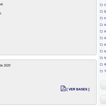
al.
C
E
s.
H
I
I
I
I
I
N
R
 de 2020
T
[ VER BASES ]