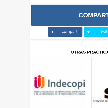
COMPART
Compartir
twit
Compartir
Twee
OTRAS PRÁCTIC