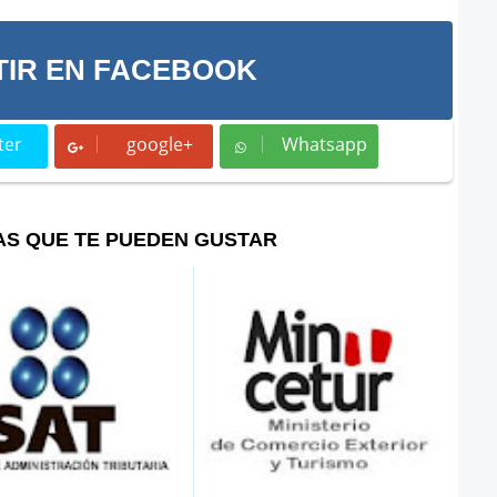
IR EN FACEBOOK
ter
google+
Whatsapp
t
Whatsapp
AS QUE TE PUEDEN GUSTAR