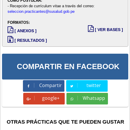
COMO POSTULAR:
- Recepción de currículum vitae a través del correo:
seleccion.practicantes@susalud.gob.pe
FORMATOS:
[ VER BASES ]
[ ANEXOS ]
[ RESULTADOS ]
COMPARTIR EN FACEBOOK
Compartir
twitter
Compartir
Tweet
google+
Whatsapp
Whatsapp
OTRAS PRÁCTICAS QUE TE PUEDEN GUSTAR