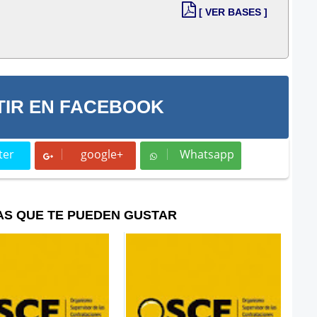
[ VER BASES ]
IR EN FACEBOOK
ter
google+
Whatsapp
t
Whatsapp
AS QUE TE PUEDEN GUSTAR