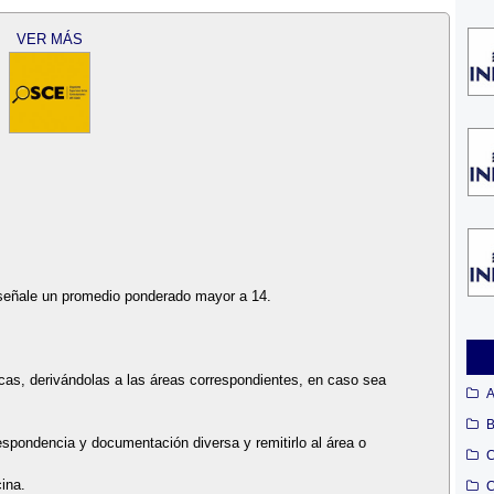
VER MÁS
 señale un promedio ponderado mayor a 14.
icas, derivándolas a las áreas correspondientes, en caso sea
A
B
rrespondencia y documentación diversa y remitirlo al área o
C
cina.
C