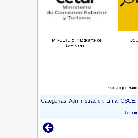
nte Comunicación
MINCETUR: Practicante de
OSCE
ci...
Administra...
Publicado por
Practi
Categorías:
Administracion
,
Lima
,
OSCE
,
Tecni