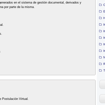
generados en el sistema de gestión documental, derivados y
C
una por parte de la misma.
E
H
I
al.
I
s.
I
I
I
s
N
R
T
e Postulación Virtual.