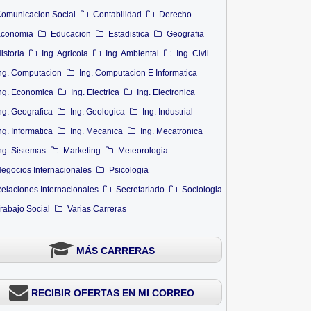
omunicacion Social
Contabilidad
Derecho
conomia
Educacion
Estadistica
Geografia
istoria
Ing. Agricola
Ing. Ambiental
Ing. Civil
ng. Computacion
Ing. Computacion E Informatica
ng. Economica
Ing. Electrica
Ing. Electronica
ng. Geografica
Ing. Geologica
Ing. Industrial
ng. Informatica
Ing. Mecanica
Ing. Mecatronica
ng. Sistemas
Marketing
Meteorologia
egocios Internacionales
Psicologia
elaciones Internacionales
Secretariado
Sociologia
rabajo Social
Varias Carreras
MÁS CARRERAS
RECIBIR OFERTAS EN MI CORREO