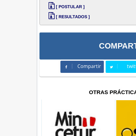
[ POSTULAR ]
[ RESULTADOS ]
COMPART
Compartir
twit
Compartir
Twee
OTRAS PRÁCTIC