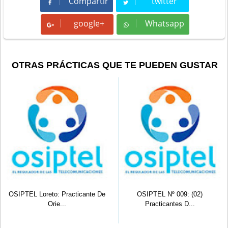
Compartir
twitter
Compartir
Tweet
google+
Whatsapp
Whatsapp
OTRAS PRÁCTICAS QUE TE PUEDEN GUSTAR
OSIPTEL Loreto: Practicante De
OSIPTEL Nº 009: (02)
Orie...
Practicantes D...