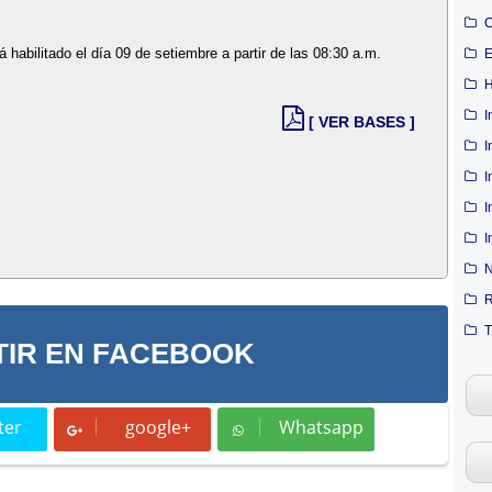
C
rá habilitado el día 09 de setiembre a partir de las 08:30 a.m.
E
H
I
[ VER BASES ]
I
I
I
I
N
R
T
IR EN FACEBOOK
ter
google+
Whatsapp
t
Whatsapp