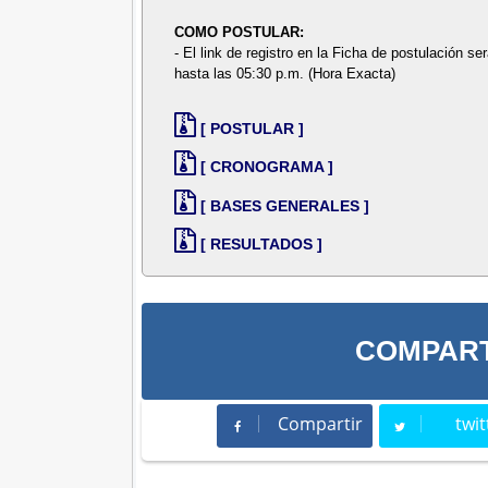
COMO POSTULAR:
- El link de registro en la Ficha de postulación se
hasta las 05:30 p.m. (Hora Exacta)
[ POSTULAR ]
[ CRONOGRAMA ]
[ BASES GENERALES ]
[ RESULTADOS ]
COMPART
Compartir
twit
Compartir
Twee