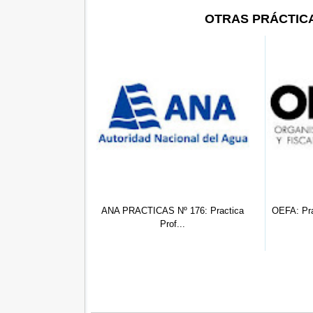
OTRAS PRÁCTIC
 Practicante
ANA PRACTICAS Nº 176: Practica
OEFA: Pra
fesion...
Prof...