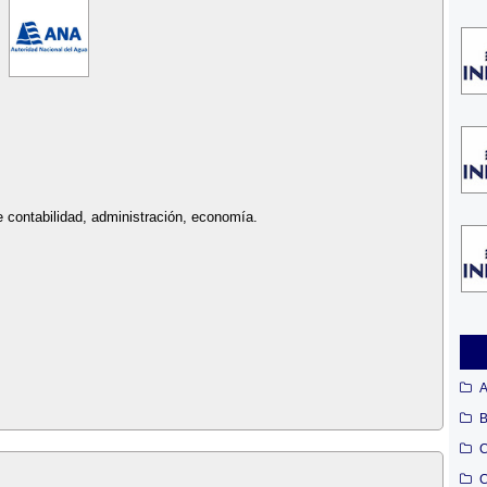
 contabilidad, administración, economía.
A
B
C
C