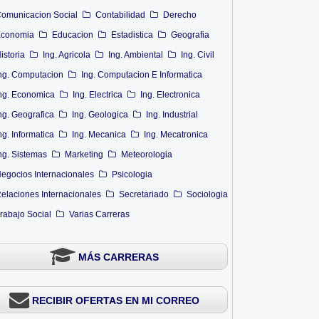
omunicacion Social
Contabilidad
Derecho
conomia
Educacion
Estadistica
Geografia
istoria
Ing. Agricola
Ing. Ambiental
Ing. Civil
ng. Computacion
Ing. Computacion E Informatica
ng. Economica
Ing. Electrica
Ing. Electronica
ng. Geografica
Ing. Geologica
Ing. Industrial
ng. Informatica
Ing. Mecanica
Ing. Mecatronica
ng. Sistemas
Marketing
Meteorologia
egocios Internacionales
Psicologia
elaciones Internacionales
Secretariado
Sociologia
rabajo Social
Varias Carreras
MÁS CARRERAS
RECIBIR OFERTAS EN MI CORREO