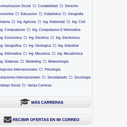
omunicacion Social
Contabilidad
Derecho
conomia
Educacion
Estadistica
Geografia
istoria
Ing. Agricola
Ing. Ambiental
Ing. Civil
ng. Computacion
Ing. Computacion E Informatica
ng. Economica
Ing. Electrica
Ing. Electronica
ng. Geografica
Ing. Geologica
Ing. Industrial
ng. Informatica
Ing. Mecanica
Ing. Mecatronica
ng. Sistemas
Marketing
Meteorologia
egocios Internacionales
Psicologia
elaciones Internacionales
Secretariado
Sociologia
rabajo Social
Varias Carreras
MÁS CARRERAS
RECIBIR OFERTAS EN MI CORREO