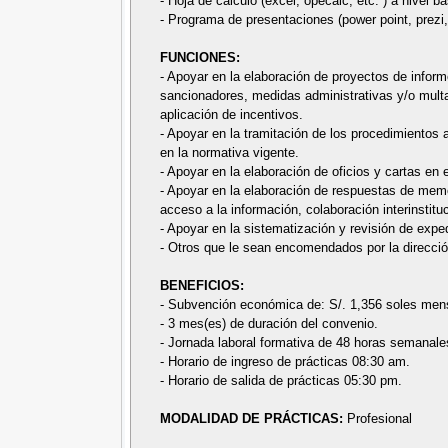
- Hoja de cálculo (excel, opecalc, etc. ) a nivel bá
- Programa de presentaciones (power point, prezi, 
FUNCIONES:
- Apoyar en la elaboración de proyectos de infor
sancionadores, medidas administrativas y/o multas
aplicación de incentivos.
- Apoyar en la tramitación de los procedimientos 
en la normativa vigente.
- Apoyar en la elaboración de oficios y cartas en
- Apoyar en la elaboración de respuestas de memo
acceso a la información, colaboración interinstit
- Apoyar en la sistematización y revisión de exped
- Otros que le sean encomendados por la dirección
BENEFICIOS:
- Subvención económica de: S/. 1,356 soles men
- 3 mes(es) de duración del convenio.
- Jornada laboral formativa de 48 horas semanale
- Horario de ingreso de prácticas 08:30 am.
- Horario de salida de prácticas 05:30 pm.
MODALIDAD DE PRÁCTICAS:
Profesional