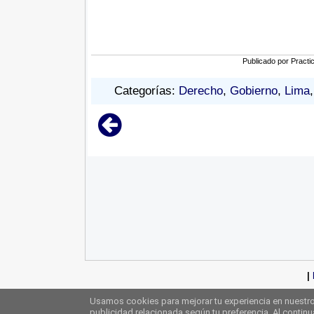
Publicado por
Practi
Categorías:
Derecho
,
Gobierno
,
Lima
|
Usamos cookies para mejorar tu experiencia en nuestro 
publicidad relacionada según tu preferencia. Al contin