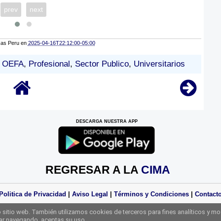
prev
next
cas Peru
en
2025-04-16T22:12:00-05:00
,
OEFA
,
Profesional
,
Sector Publico
,
Universitarios
DESCARGA NUESTRA APP
REGRESAR A LA
CIMA
Politica de Privacidad
|
Aviso Legal
|
Términos y Condiciones
|
Contact
Derechos Reservados Practicas Perú 2025
sitio web. También utilizamos cookies de terceros para fines analíticos y mo
uar navegando, aceptas su uso.