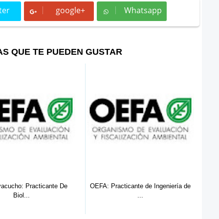
ter
google+
Whatsapp
t
Whatsapp
AS QUE TE PUEDEN GUSTAR
OEFA: Practicante de Ingeniería de
OEFA Ica: Practicante De Derec
...
...