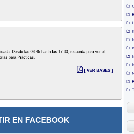
C
E
H
I
I
I
dicada. Desde las 08:45 hasta las 17:30, recuerda para ver el
I
rias para Prácticas.
I
[ VER BASES ]
N
R
T
IR EN FACEBOOK