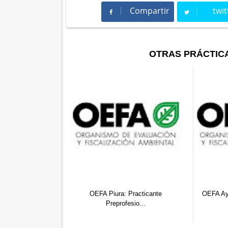
Compartir
twit
Compartir
Twee
OTRAS PRÁCTIC
OEFA Piura: Practicante
OEFA Ayacucho: Practicante De
Preprofesio...
Biol...