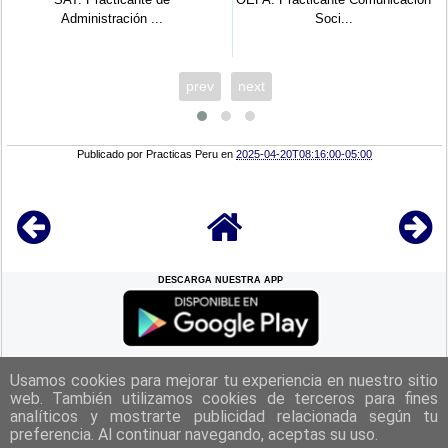
...
Soci...
Administra...
prev
next
Publicado por
Practicas Peru
en
2025-04-20T08:16:00-05:00
DESCARGA NUESTRA APP
REGRESAR A LA
CIMA
Usamos cookies para mejorar tu experiencia en nuestro sitio
web. También utilizamos cookies de terceros para fines
analíticos y mostrarte publicidad relacionada según tu
|
Politica de Privacidad
|
Aviso Legal
|
Términos y Condiciones
|
preferencia. Al continuar navegando, aceptas su uso.
Contacto
|