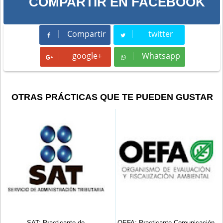
COMPARTIR EN FACEBOOK
Compartir
twitter
Compartir
Tweet
google+
Whatsapp
Whatsapp
OTRAS PRÁCTICAS QUE TE PUEDEN GUSTAR
e de
OEFA: Practicante Comunicación
MINCETUR: Practica