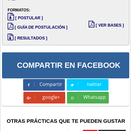
FORMATOS:
[ POSTULAR ]
[ VER BASES ]
[ GUÍA DE POSTULACIÓN ]
[ RESULTADOS ]
COMPARTIR EN FACEBOOK
Compartir
twitter
Compartir
Tweet
google+
Whatsapp
Whatsapp
OTRAS PRÁCTICAS QUE TE PUEDEN GUSTAR