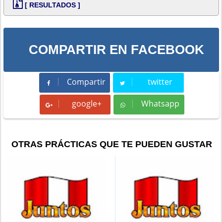
[ RESULTADOS ]
COMPARTIR EN FACEBOOK
Compartir
twitter
Compartir
Tweet
google+
Whatsapp
Whatsapp
OTRAS PRÁCTICAS QUE TE PUEDEN GUSTAR