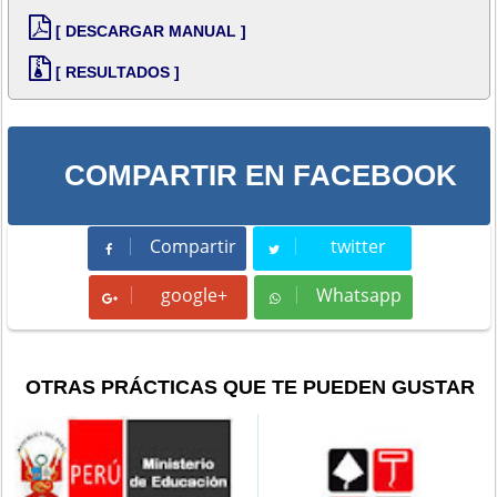
[ DESCARGAR MANUAL ]
[ RESULTADOS ]
COMPARTIR EN FACEBOOK
Compartir
twitter
Compartir
Tweet
google+
Whatsapp
Whatsapp
OTRAS PRÁCTICAS QUE TE PUEDEN GUSTAR