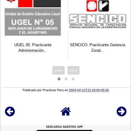
cticante
SENCICO: Practicante Gerencia
OEFA: Practicante
ión...
Zonal...
Ambien.
prev
next
Publicado por
Practicas Peru
en
2024-04-12T21:18:00-05:00
DESCARGA NUESTRA APP