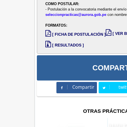
COMO POSTULAR:
- Postulación a la convocatoria mediante el envío
seleccionpracticas@aurora.gob.pe
con nombre 
FORMATOS:
[ VER 
[ FICHA DE POSTULACIÓN ]
[ RESULTADOS ]
COMPART
Compartir
twit
Compartir
Twee
OTRAS PRÁCTIC