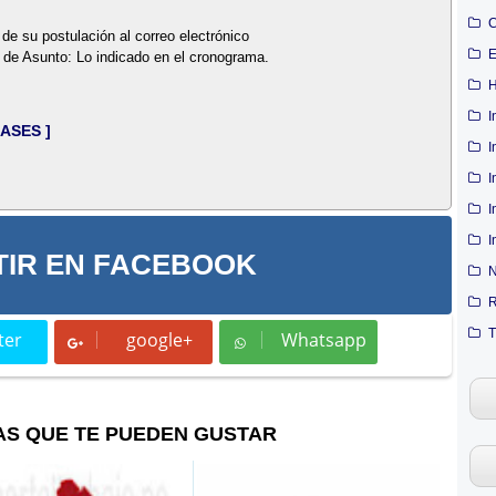
C
 de su postulación al correo electrónico
E
de Asunto: Lo indicado en el cronograma.
H
I
BASES ]
I
I
I
I
IR EN FACEBOOK
N
R
T
ter
google+
Whatsapp
t
Whatsapp
AS QUE TE PUEDEN GUSTAR