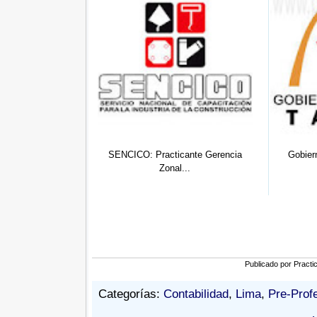
ticante Gerencia
Gobierno Regional De Tacna:
Programa
al...
Practic...
Publicado por
Practi
Categorías:
Contabilidad
,
Lima
,
Pre-Prof