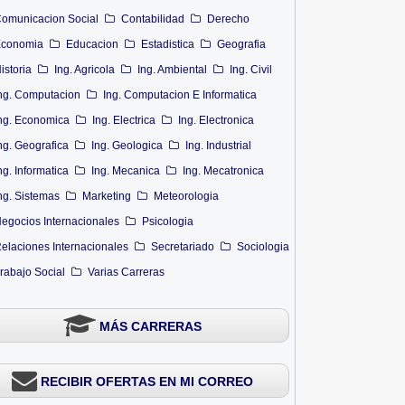
omunicacion Social
Contabilidad
Derecho
conomia
Educacion
Estadistica
Geografia
istoria
Ing. Agricola
Ing. Ambiental
Ing. Civil
ng. Computacion
Ing. Computacion E Informatica
ng. Economica
Ing. Electrica
Ing. Electronica
ng. Geografica
Ing. Geologica
Ing. Industrial
ng. Informatica
Ing. Mecanica
Ing. Mecatronica
ng. Sistemas
Marketing
Meteorologia
egocios Internacionales
Psicologia
elaciones Internacionales
Secretariado
Sociologia
rabajo Social
Varias Carreras
MÁS CARRERAS
RECIBIR OFERTAS EN MI CORREO