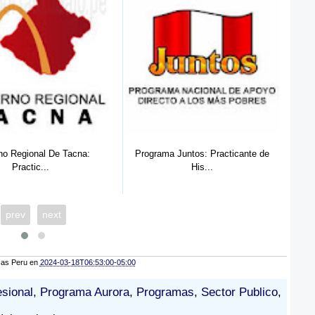
 Juntos: Practicante de
UGEL 02: Practicante de Ing. Civil ...
His...
prev
next
cas Peru
en
2024-03-18T06:53:00-05:00
esional
,
Programa Aurora
,
Programas
,
Sector Publico
,