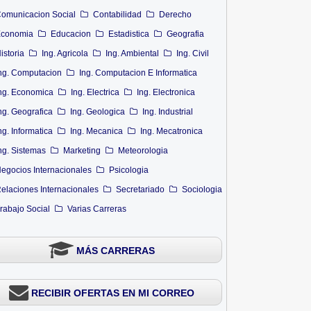
omunicacion Social
Contabilidad
Derecho
conomia
Educacion
Estadistica
Geografia
istoria
Ing. Agricola
Ing. Ambiental
Ing. Civil
ng. Computacion
Ing. Computacion E Informatica
ng. Economica
Ing. Electrica
Ing. Electronica
ng. Geografica
Ing. Geologica
Ing. Industrial
ng. Informatica
Ing. Mecanica
Ing. Mecatronica
ng. Sistemas
Marketing
Meteorologia
egocios Internacionales
Psicologia
elaciones Internacionales
Secretariado
Sociologia
rabajo Social
Varias Carreras
MÁS CARRERAS
RECIBIR OFERTAS EN MI CORREO