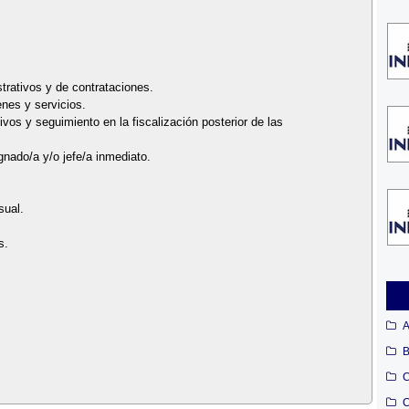
trativos y de contrataciones.
enes y servicios.
vos y seguimiento en la fiscalización posterior de las
ignado/a y/o jefe/a inmediato.
sual.
s.
A
B
C
C