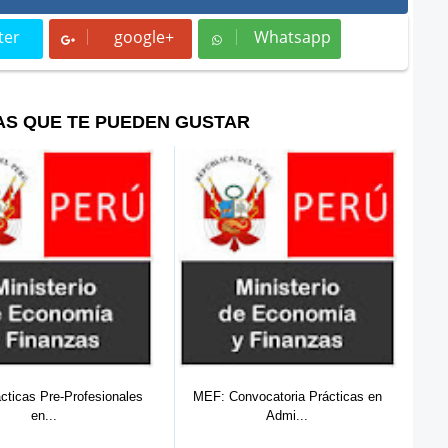
ter
google+
Whatsapp
t
Whatsapp
AS QUE TE PUEDEN GUSTAR
onvocatoria Prácticas en
MEF Lima: Practicante de
P
Admi...
Contabilid...