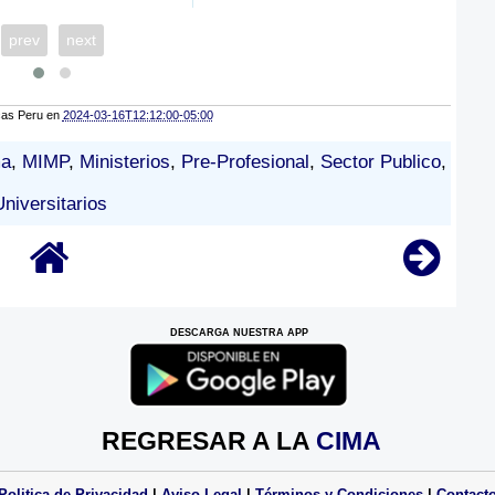
prev
next
cas Peru
en
2024-03-16T12:12:00-05:00
ma
,
MIMP
,
Ministerios
,
Pre-Profesional
,
Sector Publico
,
Universitarios
DESCARGA NUESTRA APP
REGRESAR A LA
CIMA
Politica de Privacidad
|
Aviso Legal
|
Términos y Condiciones
|
Contact