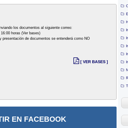
C
E
H
enviando los documentos al siguiente correo:
I
 16:00 horas (Ver bases)
I
ón y presentación de documentos se entenderá como NO
I
I
[ VER BASES ]
I
N
R
T
IR EN FACEBOOK