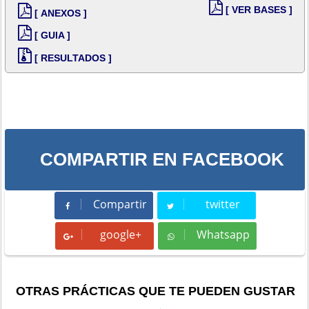
[ VER BASES ]
[ ANEXOS ]
[ GUIA ]
[ RESULTADOS ]
COMPARTIR EN FACEBOOK
Compartir
twitter
Compartir
Tweet
google+
Whatsapp
Whatsapp
OTRAS PRÁCTICAS QUE TE PUEDEN GUSTAR