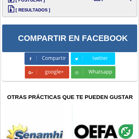
[ RESULTADOS ]
COMPARTIR EN FACEBOOK
Compartir
twitter
Compartir
Tweet
google+
Whatsapp
Whatsapp
OTRAS PRÁCTICAS QUE TE PUEDEN GUSTAR