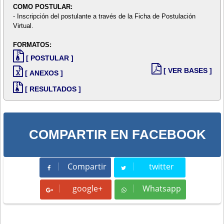
COMO POSTULAR:
- Inscripción del postulante a través de la Ficha de Postulación
Virtual.
FORMATOS:
[ POSTULAR ]
[ VER BASES ]
[ ANEXOS ]
[ RESULTADOS ]
COMPARTIR EN FACEBOOK
Compartir
twitter
Compartir
Tweet
google+
Whatsapp
Whatsapp