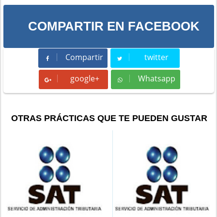
COMPARTIR EN FACEBOOK
Compartir
twitter
Compartir
Tweet
google+
Whatsapp
Whatsapp
OTRAS PRÁCTICAS QUE TE PUEDEN GUSTAR