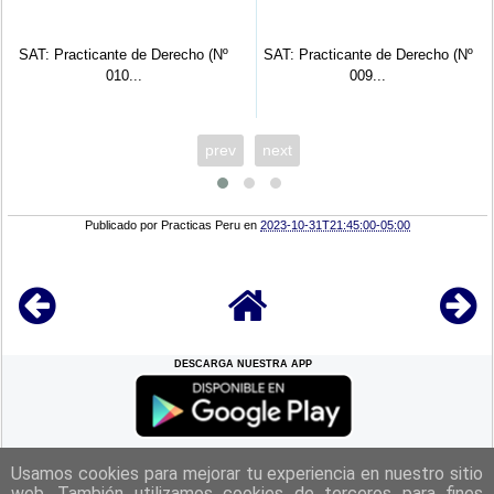
SAT: Practicante de Derecho (Nº
SAT: Practicante de Derecho (Nº
010...
009...
prev
next
Publicado por
Practicas Peru
en
2023-10-31T21:45:00-05:00
DESCARGA NUESTRA APP
REGRESAR A LA
CIMA
Usamos cookies para mejorar tu experiencia en nuestro sitio
web. También utilizamos cookies de terceros para fines