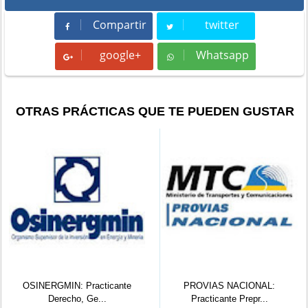
Compartir
twitter
Compartir
Tweet
google+
Whatsapp
Whatsapp
OTRAS PRÁCTICAS QUE TE PUEDEN GUSTAR
N: Practicante
PROVIAS NACIONAL:
PROVIAS
cho, Ge...
Practicante Prepr...
Practica