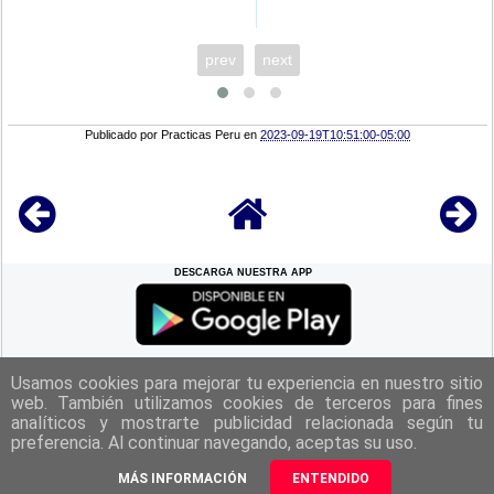
prev
next
Publicado por
Practicas Peru
en
2023-09-19T10:51:00-05:00
DESCARGA NUESTRA APP
REGRESAR A LA
CIMA
Usamos cookies para mejorar tu experiencia en nuestro sitio
web. También utilizamos cookies de terceros para fines
analíticos y mostrarte publicidad relacionada según tu
|
Politica de Privacidad
|
Aviso Legal
|
Términos y Condiciones
|
preferencia. Al continuar navegando, aceptas su uso.
Contacto
|
Derechos Reservados Practicas Perú 2025
MÁS INFORMACIÓN
ENTENDIDO