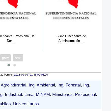
SBN: Practicante de
SUNARP AREQUIPA: Practicante de
Administración,...
Ing...
prev
next
cas Peru
en
2023-09-09T21:48:00-05:00
 Agroindustrial
,
Ing. Ambiental
,
Ing. Forestal
,
Ing.
ng. Industrial
,
Lima
,
MINAM
,
Ministerios
,
Profesional
,
ublico
,
Universitarios