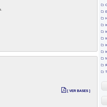
C
s.
E
H
I
I
I
I
I
N
R
T
[ VER BASES ]