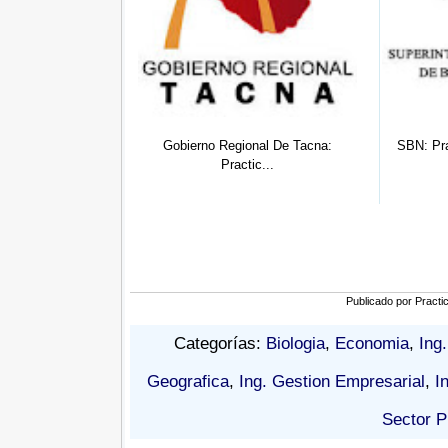
Regional De Tacna:
SBN: Practicante Profesional De
Practic...
Der...
Publicado por
Practi
Categorías:
Biologia
,
Economia
,
Ing.
Geografica
,
Ing. Gestion Empresarial
,
I
Sector P