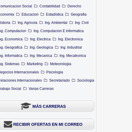
omunicacion Social
Contabilidad
Derecho
conomia
Educacion
Estadistica
Geografia
istoria
Ing. Agricola
Ing. Ambiental
Ing. Civil
ng. Computacion
Ing. Computacion E Informatica
ng. Economica
Ing. Electrica
Ing. Electronica
ng. Geografica
Ing. Geologica
Ing. Industrial
ng. Informatica
Ing. Mecanica
Ing. Mecatronica
ng. Sistemas
Marketing
Meteorologia
egocios Internacionales
Psicologia
elaciones Internacionales
Secretariado
Sociologia
rabajo Social
Varias Carreras
MÁS CARRERAS
RECIBIR OFERTAS EN MI CORREO