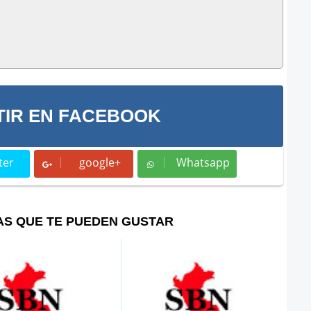
IR EN FACEBOOK
ter
google+
Whatsapp
t
Whatsapp
AS QUE TE PUEDEN GUSTAR