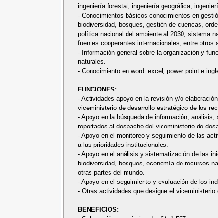
ingeniería forestal, ingeniería geográfica, ingenier
- Conocimientos básicos conocimientos en gestión
biodiversidad, bosques, gestión de cuencas, orden
política nacional del ambiente al 2030, sistema n
fuentes cooperantes internacionales, entre otros a
- Información general sobre la organización y func
naturales.
- Conocimiento en word, excel, power point e inglé
FUNCIONES:
- Actividades apoyo en la revisión y/o elaboració
viceministerio de desarrollo estratégico de los re
- Apoyo en la búsqueda de información, análisis,
reportados al despacho del viceministerio de desar
- Apoyo en el monitoreo y seguimiento de las acti
a las prioridades institucionales.
- Apoyo en el análisis y sistematización de las in
biodiversidad, bosques, economía de recursos natu
otras partes del mundo.
- Apoyo en el seguimiento y evaluación de los indi
- Otras actividades que designe el viceministerio 
BENEFICIOS: