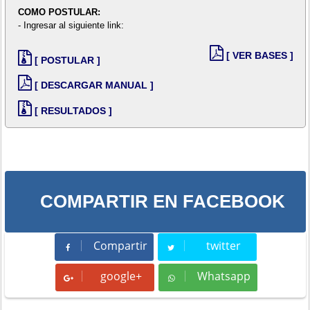
COMO POSTULAR:
- Ingresar al siguiente link:
[ VER BASES ]
[ POSTULAR ]
[ DESCARGAR MANUAL ]
[ RESULTADOS ]
COMPARTIR EN FACEBOOK
Compartir
twitter
Compartir
Tweet
google+
Whatsapp
Whatsapp