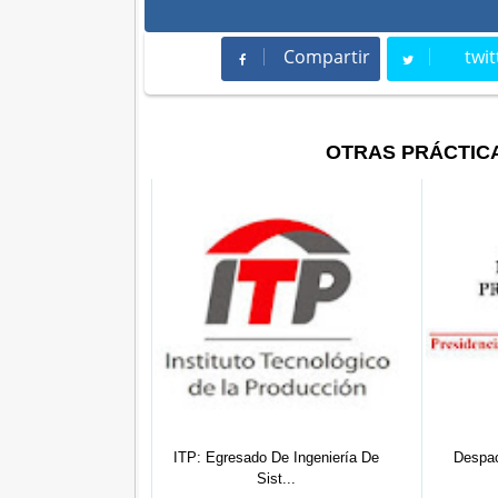
Compartir
twit
Compartir
Twee
OTRAS PRÁCTIC
NAL: Practicante
ITP: Egresado De Ingeniería De
Despac
pr...
Sist...