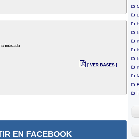
C
E
H
I
I
cha indicada
I
I
[ VER BASES ]
I
N
R
T
IR EN FACEBOOK