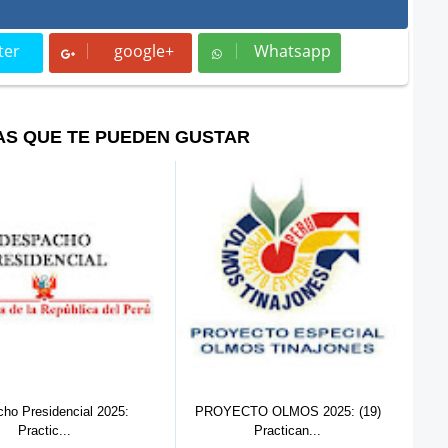
ter
google+
Whatsapp
t
Whatsapp
AS QUE TE PUEDEN GUSTAR
ho Presidencial 2025:
PROYECTO OLMOS 2025: (19)
OS
Practic...
Practican...