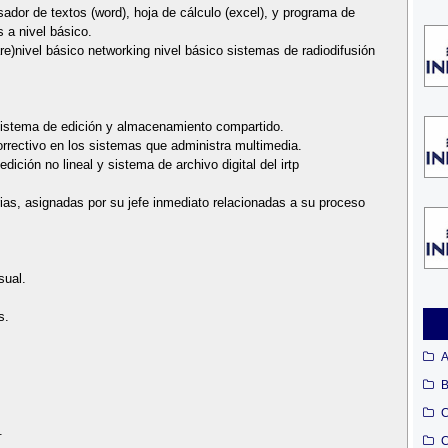
dor de textos (word), hoja de cálculo (excel), y programa de
s a nivel básico.
re)nivel básico networking nivel básico sistemas de radiodifusión
 sistema de edición y almacenamiento compartido.
orrectivo en los sistemas que administra multimedia.
ición no lineal y sistema de archivo digital del irtp
rias, asignadas por su jefe inmediato relacionadas a su proceso
sual.
s.
A
B
C
.
C