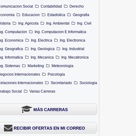
omunicacion Social
Contabilidad
Derecho
conomia
Educacion
Estadistica
Geografia
istoria
Ing. Agricola
Ing. Ambiental
Ing. Civil
ng. Computacion
Ing. Computacion E Informatica
ng. Economica
Ing. Electrica
Ing. Electronica
ng. Geografica
Ing. Geologica
Ing. Industrial
ng. Informatica
Ing. Mecanica
Ing. Mecatronica
ng. Sistemas
Marketing
Meteorologia
egocios Internacionales
Psicologia
elaciones Internacionales
Secretariado
Sociologia
rabajo Social
Varias Carreras
MÁS CARRERAS
RECIBIR OFERTAS EN MI CORREO